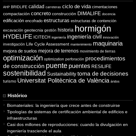
ciclo de vida
calidad
cimentaciones
BRIDLIFE
AHP
carreteras
concreto
DIMALIFE
compactación
construcción
docencia
estructuras
edificación
encofrado
estructuras de contención
hormigón
historia
excavación
geotecnia
gestión
HYDELIFE
ingeniería civil
ICITECH
ingeniería
innovación
maquinaria
Life Cycle Assessment
investigación
mantenimiento
mejora de suelos
mejora de terrenos
movimiento de tierras
optimización
procedimientos
optimization
perforación
puente
puentes
de construcción
RESILIFE
sostenibilidad
toma de decisiones
Sustainability
Universitat Politècnica de València
turismo
áridos
Histórico
Biomateriales: la ingeniería que crece antes de construirse
Tipologías de sistemas de certificación ambiental de edificios e
infraestructuras
Casi dos millones de reproducciones: cuando la divulgación en
ingeniería trasciende el aula