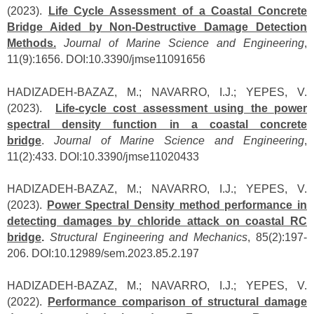
(2023).
Life Cycle Assessment of a Coastal Concrete
Bridge Aided by Non-Destructive Damage Detection
Methods.
Journal of Marine Science and Engineering
,
11(9):1656. DOI:10.3390/jmse11091656
HADIZADEH-BAZAZ, M.; NAVARRO, I.J.; YEPES, V.
(2023).
Life-cycle cost assessment using the power
spectral density function in a coastal concrete
bridge
.
Journal of Marine Science and Engineering
,
11(2):433. DOI:10.3390/jmse11020433
HADIZADEH-BAZAZ, M.; NAVARRO, I.J.; YEPES, V.
(2023).
Power Spectral Density method performance in
detecting damages by chloride attack on coastal RC
bridge
.
Structural Engineering and Mechanics
, 85(2):197-
206. DOI:10.12989/sem.2023.85.2.197
HADIZADEH-BAZAZ, M.; NAVARRO, I.J.; YEPES, V.
(2022).
Performance comparison of structural damage