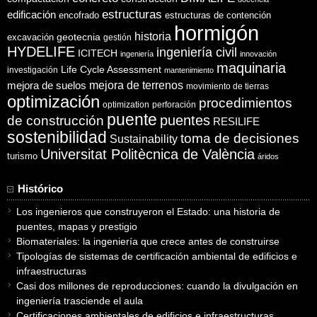
estructuras
edificación
encofrado
estructuras de contención
hormigón
historia
excavación
geotecnia
gestión
HYDELIFE
ingeniería civil
ICITECH
ingeniería
innovación
maquinaria
Life Cycle Assessment
investigación
mantenimiento
mejora de suelos
mejora de terrenos
movimiento de tierras
optimización
procedimientos
optimization
perforación
puente
puentes
de construcción
RESILIFE
sostenibilidad
toma de decisiones
Sustainability
Universitat Politècnica de València
turismo
áridos
Histórico
Los ingenieros que construyeron el Estado: una historia de
puentes, mapas y prestigio
Biomateriales: la ingeniería que crece antes de construirse
Tipologías de sistemas de certificación ambiental de edificios e
infraestructuras
Casi dos millones de reproducciones: cuando la divulgación en
ingeniería trasciende el aula
Certificaciones ambientales de edificios e infraestructuras