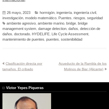
26 mayo, 2023
hormigón
,
ingeniería
,
ingeniería civil
,
investigación
,
modelo matemático
,
Puentes
,
riesgos
,
seguridad
ambiente agresivo
,
ambiente marino
,
bridge
,
bridge
management system
,
damage detection
,
daños
,
detección de
daños
,
doctorado
,
HYDELIFE
,
Life Cycle Assessment
,
mantenimiento de puentes
,
puentes
,
sostenibilidad
Navegación
Clasificación directa por
Acueducto de la Rambla de los
tamaños. El cribado
Molinos de Biar (Alicante)
de
entradas
Víctor Yepes Piqueras