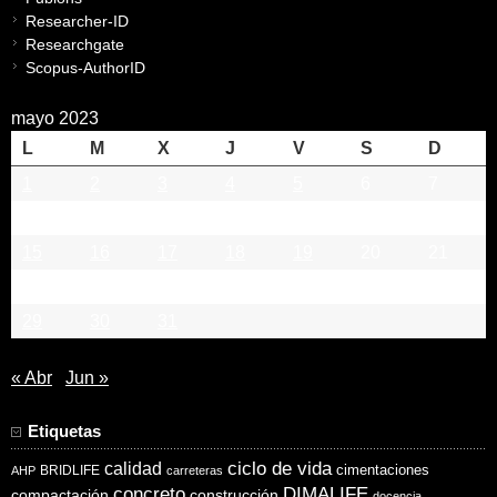
Researcher-ID
Researchgate
Scopus-AuthorID
mayo 2023
L
M
X
J
V
S
D
1
2
3
4
5
6
7
8
9
10
11
12
13
14
15
16
17
18
19
20
21
22
23
24
25
26
27
28
29
30
31
« Abr
Jun »
Etiquetas
ciclo de vida
calidad
cimentaciones
BRIDLIFE
AHP
carreteras
concreto
DIMALIFE
compactación
construcción
docencia