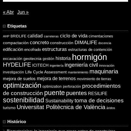
« Abr
Jun »
Etiquetas
ciclo de vida
calidad
cimentaciones
BRIDLIFE
AHP
carreteras
concreto
DIMALIFE
compactación
construcción
docencia
estructuras
edificación
encofrado
estructuras de contención
hormigón
historia
excavación
geotecnia
gestión
HYDELIFE
ingeniería civil
ICITECH
ingeniería
innovación
maquinaria
Life Cycle Assessment
investigación
mantenimiento
mejora de suelos
mejora de terrenos
movimiento de tierras
optimización
procedimientos
optimization
perforación
puente
puentes
de construcción
RESILIFE
sostenibilidad
toma de decisiones
Sustainability
Universitat Politècnica de València
turismo
áridos
Histórico
Biomateriales: la ingeniería que crece antes de construirse