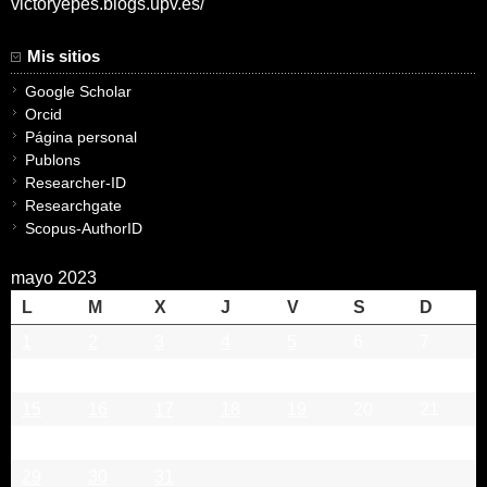
victoryepes.blogs.upv.es/
Mis sitios
Google Scholar
Orcid
Página personal
Publons
Researcher-ID
Researchgate
Scopus-AuthorID
mayo 2023
L
M
X
J
V
S
D
1
2
3
4
5
6
7
8
9
10
11
12
13
14
15
16
17
18
19
20
21
22
23
24
25
26
27
28
29
30
31