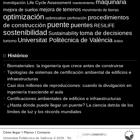
maquinaria
Life Cycle Assessment
investigación
mantenimiento
mejora de suelos
mejora de terrenos
movimiento de tierras
optimización
procedimientos
optimization
perforación
puente
puentes
de construcción
RESILIFE
sostenibilidad
toma de decisiones
Sustainability
Universitat Politècnica de València
turismo
áridos
Histórico
Biomateriales: la ingeniería que crece antes de construirse
Tipologías de sistemas de certificación ambiental de edificios e
infraestructuras
Casi dos millones de reproducciones: cuando la divulgación en
ingeniería trasciende el aula
Certificaciones ambientales de edificios e infraestructuras
¿Hasta dónde puede llegar un puente? La ciencia detrás de los
límites de luz y los récords mundiales
Cómo llegar
Planos
Contacto
Universitat Politècnica de València © 2026 · Tel.