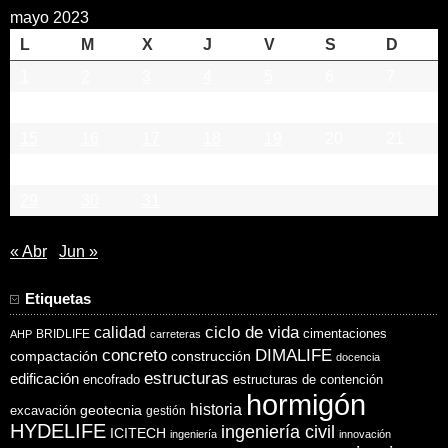
mayo 2023
L
M
X
J
V
S
D
1
2
3
4
5
6
7
8
9
10
11
12
13
14
15
16
17
18
19
20
21
22
23
24
25
26
27
28
29
30
31
« Abr
Jun »
Etiquetas
ciclo de vida
calidad
cimentaciones
BRIDLIFE
AHP
carreteras
concreto
DIMALIFE
compactación
construcción
docencia
estructuras
edificación
encofrado
estructuras de contención
hormigón
historia
excavación
geotecnia
gestión
HYDELIFE
ingeniería civil
ICITECH
ingeniería
innovación