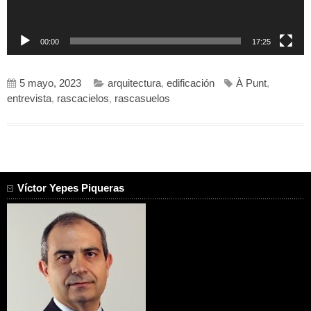
00:00
17:25
5 mayo, 2023
arquitectura
,
edificación
À Punt
,
entrevista
,
rascacielos
,
rascasuelos
Víctor Yepes Piqueras