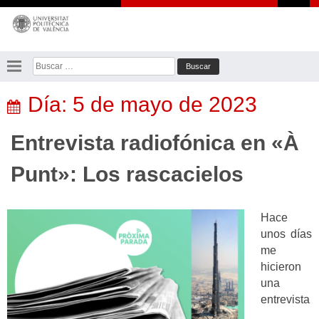
Saltar
al
contenido
Buscar:
Día:
5 de mayo de 2023
Entrevista radiofónica en «À
Punt»: Los rascacielos
Hace
unos días
me
hicieron
una
entrevista