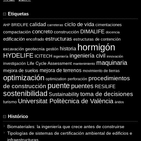
Etiquetas
ciclo de vida
calidad
cimentaciones
BRIDLIFE
AHP
carreteras
concreto
DIMALIFE
compactación
construcción
docencia
estructuras
edificación
encofrado
estructuras de contención
hormigón
historia
excavación
geotecnia
gestión
HYDELIFE
ingeniería civil
ICITECH
ingeniería
innovación
maquinaria
Life Cycle Assessment
investigación
mantenimiento
mejora de suelos
mejora de terrenos
movimiento de tierras
optimización
procedimientos
optimization
perforación
puente
puentes
de construcción
RESILIFE
sostenibilidad
toma de decisiones
Sustainability
Universitat Politècnica de València
turismo
áridos
Histórico
Biomateriales: la ingeniería que crece antes de construirse
Tipologías de sistemas de certificación ambiental de edificios e
infraestructuras