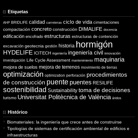
Etiquetas
ciclo de vida
calidad
cimentaciones
BRIDLIFE
AHP
carreteras
concreto
DIMALIFE
compactación
construcción
docencia
estructuras
edificación
encofrado
estructuras de contención
hormigón
historia
excavación
geotecnia
gestión
HYDELIFE
ingeniería civil
ICITECH
ingeniería
innovación
maquinaria
Life Cycle Assessment
investigación
mantenimiento
mejora de suelos
mejora de terrenos
movimiento de tierras
optimización
procedimientos
optimization
perforación
puente
puentes
de construcción
RESILIFE
sostenibilidad
toma de decisiones
Sustainability
Universitat Politècnica de València
turismo
áridos
Histórico
Biomateriales: la ingeniería que crece antes de construirse
Tipologías de sistemas de certificación ambiental de edificios e
infraestructuras