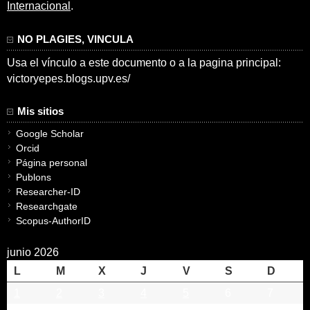
Internacional
.
NO PLAGIES, VINCULA
Usa el vínculo a este documento o a la pagina principal:
victoryepes.blogs.upv.es/
Mis sitios
Google Scholar
Orcid
Página personal
Publons
Researcher-ID
Researchgate
Scopus-AuthorID
junio 2026
L
M
X
J
V
S
D
1
2
3
4
5
6
7