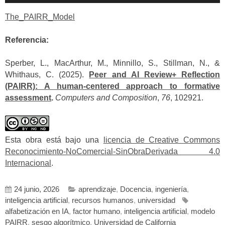
The_PAIRR_Model
Referencia:
Sperber, L., MacArthur, M., Minnillo, S., Stillman, N., &
Whithaus, C. (2025).
Peer and AI Review+ Reflection
(PAIRR): A human-centered approach to formative
assessment
.
Computers and Composition
,
76
, 102921.
Esta obra está bajo una
licencia de Creative Commons
Reconocimiento-NoComercial-SinObraDerivada 4.0
Internacional
.
24 junio, 2026
aprendizaje
,
Docencia
,
ingeniería
,
inteligencia artificial
,
recursos humanos
,
universidad
alfabetización en IA
,
factor humano
,
inteligencia artificial
,
modelo
PAIRR
,
sesgo algorítmico
,
Universidad de California