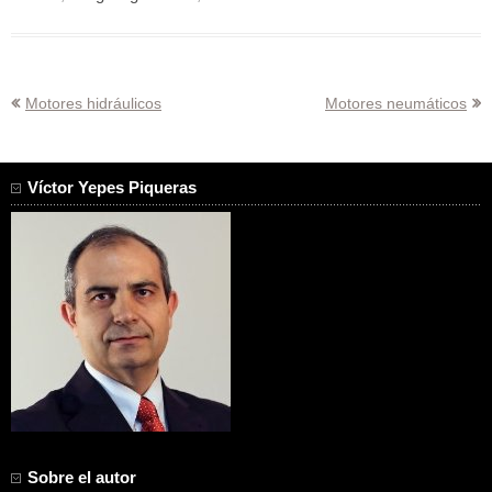
Navegación
Motores hidráulicos
Motores neumáticos
de
entradas
Víctor Yepes Piqueras
Sobre el autor