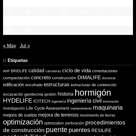
8
9
10
11
12
13
14
15
16
17
18
19
20
21
22
23
24
25
26
27
28
29
30
« May
Jul »
Etiquetas
ciclo de vida
calidad
cimentaciones
BRIDLIFE
AHP
carreteras
concreto
DIMALIFE
compactación
construcción
docencia
estructuras
edificación
encofrado
estructuras de contención
hormigón
historia
excavación
geotecnia
gestión
HYDELIFE
ingeniería civil
ICITECH
ingeniería
innovación
maquinaria
Life Cycle Assessment
investigación
mantenimiento
mejora de suelos
mejora de terrenos
movimiento de tierras
optimización
procedimientos
optimization
perforación
puente
puentes
de construcción
RESILIFE