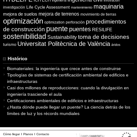
ICITECH
ingeniería
innovación
maquinaria
Life Cycle Assessment
investigación
mantenimiento
mejora de suelos
mejora de terrenos
movimiento de tierras
optimización
procedimientos
optimization
perforación
puente
puentes
de construcción
RESILIFE
sostenibilidad
toma de decisiones
Sustainability
Universitat Politècnica de València
turismo
áridos
Histórico
Biomateriales: la ingeniería que crece antes de construirse
Tipologías de sistemas de certificación ambiental de edificios e
infraestructuras
Casi dos millones de reproducciones: cuando la divulgación en
ingeniería trasciende el aula
Certificaciones ambientales de edificios e infraestructuras
¿Hasta dónde puede llegar un puente? La ciencia detrás de los
límites de luz y los récords mundiales
Cómo llegar
Planos
Contacto