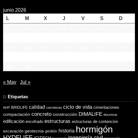
junio 2026
L
M
X
J
V
S
D
1
2
3
4
5
6
7
8
9
10
11
12
13
14
15
16
17
18
19
20
21
22
23
24
25
26
27
28
29
30
« May
Jul »
Etiquetas
ciclo de vida
calidad
cimentaciones
BRIDLIFE
AHP
carreteras
concreto
DIMALIFE
compactación
construcción
docencia
estructuras
edificación
encofrado
estructuras de contención
hormigón
historia
excavación
geotecnia
gestión
HYDELIFE
ingeniería civil