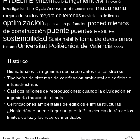
HYDELIFE
ingeniería civil
ICITECH
ingeniería
innovación
maquinaria
Life Cycle Assessment
investigación
mantenimiento
mejora de suelos
mejora de terrenos
movimiento de tierras
optimización
procedimientos
optimization
perforación
puente
puentes
de construcción
RESILIFE
sostenibilidad
toma de decisiones
Sustainability
Universitat Politècnica de València
turismo
áridos
Histórico
Biomateriales: la ingeniería que crece antes de construirse
Tipologías de sistemas de certificación ambiental de edificios e
infraestructuras
Casi dos millones de reproducciones: cuando la divulgación en
ingeniería trasciende el aula
Certificaciones ambientales de edificios e infraestructuras
¿Hasta dónde puede llegar un puente? La ciencia detrás de los
límites de luz y los récords mundiales
Cómo llegar
Planos
Contacto