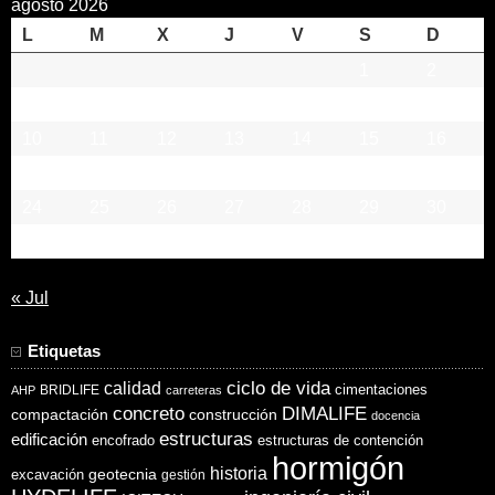
agosto 2026
L
M
X
J
V
S
D
1
2
3
4
5
6
7
8
9
10
11
12
13
14
15
16
17
18
19
20
21
22
23
24
25
26
27
28
29
30
31
« Jul
Etiquetas
ciclo de vida
calidad
cimentaciones
BRIDLIFE
AHP
carreteras
concreto
DIMALIFE
compactación
construcción
docencia
estructuras
edificación
encofrado
estructuras de contención
hormigón
historia
excavación
geotecnia
gestión