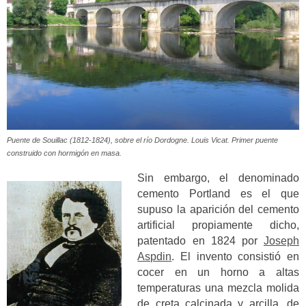
Puente de Souillac (1812-1824), sobre el río Dordogne. Louis Vicat. Primer puente
construido con hormigón en masa.
Sin embargo, el denominado
cemento Portland es el que
supuso la aparición del cemento
artificial propiamente dicho,
patentado en 1824 por
Joseph
Aspdin
. El invento consistió en
cocer en un horno a altas
temperaturas una mezcla molida
de creta calcinada y arcilla, de