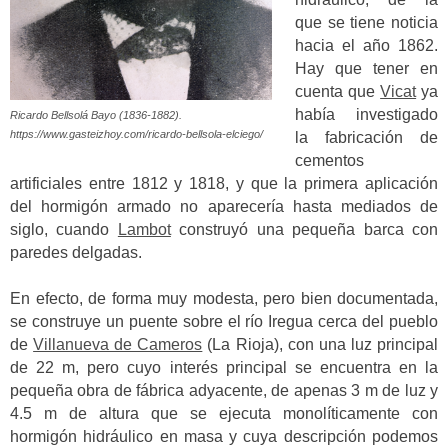
que se tiene noticia
hacia el año 1862.
Hay que tener en
cuenta que
Vicat
ya
había investigado
Ricardo Bellsolá Bayo (1836-1882).
https://www.gasteizhoy.com/ricardo-bellsola-elciego/
la fabricación de
cementos
artificiales entre 1812 y 1818, y que la primera aplicación
del hormigón armado no aparecería hasta mediados de
siglo, cuando
Lambot
construyó una pequeña barca con
paredes delgadas.
En efecto, de forma muy modesta, pero bien documentada,
se construye un puente sobre el río Iregua cerca del pueblo
de
Villanueva de Cameros
(La Rioja), con una luz principal
de 22 m, pero cuyo interés principal se encuentra en la
pequeña obra de fábrica adyacente, de apenas 3 m de luz y
4.5 m de altura que se ejecuta monolíticamente con
hormigón hidráulico en masa y cuya descripción podemos