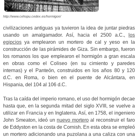
http://www.cehopu.cedex.es/hormigon/
civilizaciones antiguas ya tuvieron la idea de juntar piedras
usando un amalgamador. Así, hacia el 2500 a.C.,
los
egipcios
ya emplearon un mortero de cal y yeso en la
construcción de las pirámides de Giza. Sin embargo, fueron
los romanos los que emplearon el hormigón a gran escala
en obras como el Coliseo (en su cimiento y paredes
internas) y el Panteón, construidos en los años 80 y 120
d.C. en Roma, o bien en el puente de Alcántara, en
Hispania, del 104 al 106 d.C.
Tras la caída del imperio romano, el uso del hormigón decae
hasta que, en la segunda mitad del siglo XVIII, se vuelve a
utilizar en Francia y en Inglaterra. Así, en 1758, el ingeniero
John Smeaton, ideó un
nuevo mortero
al reconstruir el faro
de Eddyston en la costa de Cornish. En esta obra se empleó
un mortero adicionando una puzolana a una caliza con una