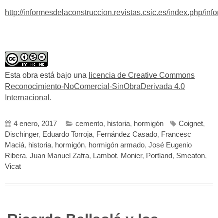
http://informesdelaconstruccion.revistas.csic.es/index.php/in
Esta obra está bajo una
licencia de Creative Commons
Reconocimiento-NoComercial-SinObraDerivada 4.0
Internacional
.
4 enero, 2017
cemento
,
historia
,
hormigón
Coignet
,
Dischinger
,
Eduardo Torroja
,
Fernández Casado
,
Francesc
Maciá
,
historia
,
hormigón
,
hormigón armado
,
José Eugenio
Ribera
,
Juan Manuel Zafra
,
Lambot
,
Monier
,
Portland
,
Smeaton
,
Vicat