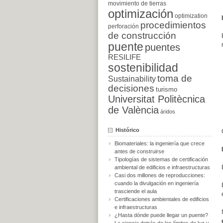
movimiento de tierras
optimización
optimization
procedimientos
perforación
de construcción
puente
puentes
RESILIFE
sostenibilidad
toma de
Sustainability
decisiones
turismo
Universitat Politècnica
de València
áridos
Histórico
Biomateriales: la ingeniería que crece
antes de construirse
Tipologías de sistemas de certificación
ambiental de edificios e infraestructuras
Casi dos millones de reproducciones:
cuando la divulgación en ingeniería
trasciende el aula
Certificaciones ambientales de edificios
e infraestructuras
¿Hasta dónde puede llegar un puente?
La ciencia detrás de los límites de luz y