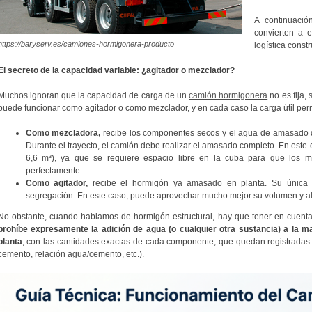
A continuació
convierten a 
https://baryserv.es/camiones-hormigonera-producto
logística constr
El secreto de la capacidad variable: ¿agitador o mezclador?
Muchos ignoran que la capacidad de carga de un
camión hormigonera
no es fija,
puede funcionar como agitador o como mezclador, y en cada caso la carga útil perm
Como mezcladora,
recibe los componentes secos y el agua de amasado di
Durante el trayecto, el camión debe realizar el amasado completo. En este
6,6 m³), ya que se requiere espacio libre en la cuba para que los m
perfectamente.
Como agitador,
recibe el hormigón ya amasado en planta. Su única fu
segregación. En este caso, puede aprovechar mucho mejor su volumen y al
No obstante, cuando hablamos de hormigón estructural, hay que tener en cuent
prohíbe expresamente la adición de agua (o cualquier otra sustancia) a la 
planta
, con las cantidades exactas de cada componente, que quedan registradas 
cemento, relación agua/cemento, etc.).