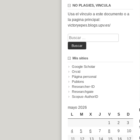
NO PLAGIES, VINCULA
Usa el vínculo a este documento o a
la pagina principal:
victoryepes.blogs.upv.es/
Buscar:
Mis sitios
Google Scholar
Orcid
Página personal
Publons
Researcher-ID
Researchgate
Scopus-AuthorID
mayo 2026
L
M
X
J
V
S
D
1
2
3
4
5
6
7
8
9
10
11
12
13
14
15
16
17