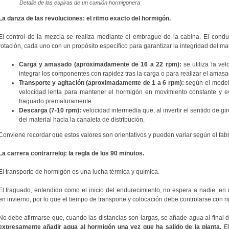
Detalle de las espiras de un camión hormigonera
La danza de las revoluciones: el ritmo exacto del hormigón.
El control de la mezcla se realiza mediante el embrague de la cabina. El conduct
rotación, cada uno con un propósito específico para garantizar la integridad del mat
Carga y amasado (aproximadamente de 16 a 22 rpm):
se utiliza la ve
integrar los componentes con rapidez tras la carga o para realizar el amasad
Transporte y agitación (aproximadamente de 1 a 6 rpm):
según el modelo
velocidad lenta para mantener el hormigón en movimiento constante y e
fraguado prematuramente.
Descarga (7-10 rpm):
velocidad intermedia que, al invertir el sentido de gir
del material hacia la canaleta de distribución.
Conviene recordar que estos valores son orientativos y pueden variar según el fab
La carrera contrarreloj: la regla de los 90 minutos.
El transporte de hormigón es una lucha térmica y química.
El fraguado, entendido como el inicio del endurecimiento, no espera a nadie: e
en invierno, por lo que el tiempo de transporte y colocación debe controlarse con ri
No debe afirmarse que, cuando las distancias son largas, se añade agua al final de
expresamente añadir agua al hormigón una vez que ha salido de la planta.
El