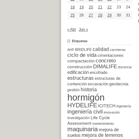
18
19
20
21
22
23
24
25
26
27
28
29
30
31
« Abr
Jun »
Etiquetas
calidad
BRIDLIFE
AHP
carreteras
ciclo de vida
cimentaciones
concreto
compactación
DIMALIFE
construcción
docencia
edificación
encofrado
estructuras
estructuras de
excavación
geotecnia
contención
historia
gestión
hormigón
HYDELIFE
ICITECH
ingeniería
ingeniería civil
innovación
Life Cycle
investigación
Assessment
mantenimiento
maquinaria
mejora de
suelos
mejora de terrenos