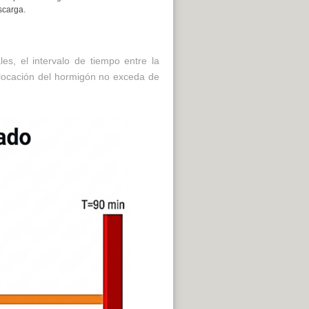
scarga.
s, el intervalo de tiempo entre la
olocación del hormigón no exceda de