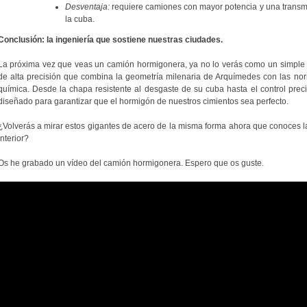
Desventaja:
requiere camiones con mayor potencia y una transm
la cuba.
Conclusión: la ingeniería que sostiene nuestras ciudades.
La próxima vez que veas un camión hormigonera, ya no lo verás como un simple v
de alta precisión que combina la geometría milenaria de Arquímedes con las nor
química. Desde la chapa resistente al desgaste de su cuba hasta el control preci
diseñado para garantizar que el hormigón de nuestros cimientos sea perfecto.
¿Volverás a mirar estos gigantes de acero de la misma forma ahora que conoces la 
interior?
Os he grabado un vídeo del camión hormigonera. Espero que os guste.