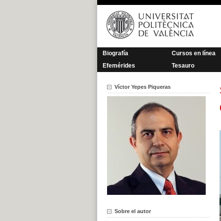
Saltar
al
contenido
Biografía
Cursos en línea
Efemérides
Tesauro
Víctor Yepes Piqueras
Sobre el autor