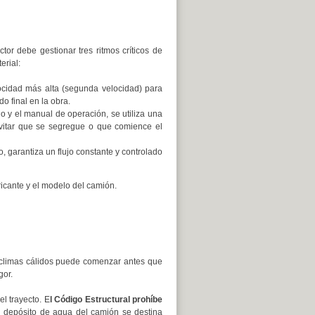
or debe gestionar tres ritmos críticos de
erial:
locidad más alta (segunda velocidad) para
o final en la obra.
 y el manual de operación, se utiliza una
vitar que se segregue o que comience el
o, garantiza un flujo constante y controlado
ricante y el modelo del camión.
n climas cálidos puede comenzar antes que
gor.
l trayecto. E
l Código Estructural prohíbe
 depósito de agua del camión se destina