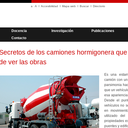
a
·
A
Accesibilidad
Mapa web
Buscar
Directorio
Docencia
Investigación
Publicaciones
Contacto
Secretos de los camiones hormigonera que
de ver las obras
Es una estam
camión con un
parsimonia hac
que un vehícul
esa apariencia
Desde el punto
vehículos no s
en movimient
utilizado de
propiedades ex
puentes y edific