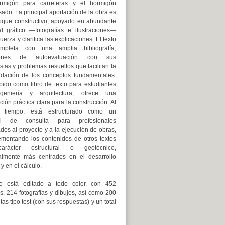
rmigón para carreteras y el hormigón
ado. La principal aportación de la obra es
oque constructivo, apoyado en abundante
al gráfico —fotografías e ilustraciones—
uerza y clarifica las explicaciones. El texto
mpleta con una amplia bibliografía,
iones de autoevaluación con sus
tas y problemas resueltos que facilitan la
idación de los conceptos fundamentales.
ido como libro de texto para estudiantes
geniería y arquitectura, ofrece una
ción práctica clara para la construcción. Al
 tiempo, está estructurado como un
l de consulta para profesionales
dos al proyecto y a la ejecución de obras,
mentando los contenidos de otros textos
rácter estructural o geotécnico,
almente más centrados en el desarrollo
 y en el cálculo.
ro está editado a todo color, con 452
s, 214 fotografías y dibujos, así como 200
as tipo test (con sus respuestas) y un total