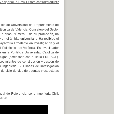
upv.es/portalEd/UpvGEStore/control/product?
ático de Universidad del Departamento de
litècnica de València. Consejero del Sector
y Puertos. Número 1 de su promoción, ha
 en el ámbito universitario. Ha recibido el
yectoria Excelente en Investigación y el
 Politècnica de València. Es investigador
e en la Pontificia Universidad Católica de
rmigón (acreditado con el sello EUR-ACE).
cedimientos de construcción y gestión de
a ingeniería. Sus líneas de investigación
s de ciclo de vida de puentes y estructuras
l de Referencia, serie Ingeniería Civil.
-418-8