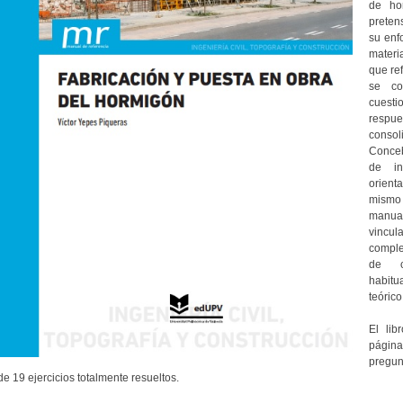
de ho
pretens
su enf
materi
que ref
se co
cuest
respues
consol
Conceb
de in
orienta
mismo
manua
vincula
comple
de ca
habitu
teórico
El lib
página
pregunt
de 19 ejercicios totalmente resueltos.