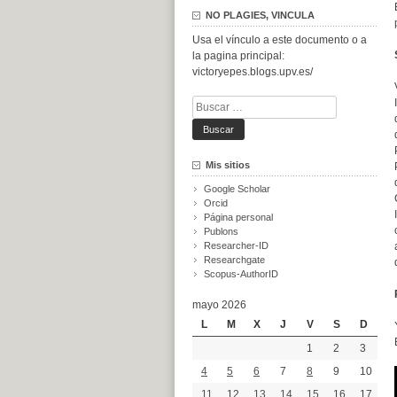
NO PLAGIES, VINCULA
Usa el vínculo a este documento o a
la pagina principal:
victoryepes.blogs.upv.es/
Buscar:
Mis sitios
Google Scholar
Orcid
Página personal
Publons
Researcher-ID
Researchgate
Scopus-AuthorID
mayo 2026
L
M
X
J
V
S
D
1
2
3
4
5
6
7
8
9
10
11
12
13
14
15
16
17