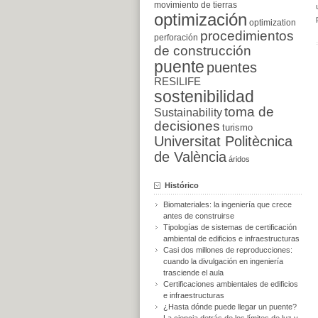
movimiento de tierras
optimización
optimization
procedimientos
perforación
de construcción
puente
puentes
RESILIFE
sostenibilidad
toma de
Sustainability
decisiones
turismo
Universitat Politècnica
de València
áridos
Histórico
Biomateriales: la ingeniería que crece
antes de construirse
Tipologías de sistemas de certificación
ambiental de edificios e infraestructuras
Casi dos millones de reproducciones:
cuando la divulgación en ingeniería
trasciende el aula
Certificaciones ambientales de edificios
e infraestructuras
¿Hasta dónde puede llegar un puente?
La ciencia detrás de los límites de luz y