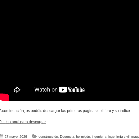
A continuación, os podéis descargar las primeras páginas del libro y su índice:
Pincha aquí para descargar
27 mayo, 2026
construcción
,
Docencia
,
hormigón
,
ingeniería
,
ingeniería civil
,
maqu