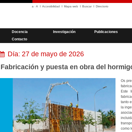
a
·
A
Accesibilidad
Mapa web
Buscar
Directorio
Docencia
Investigación
Publicaciones
Contacto
Día:
27 de mayo de 2026
Fabricación y puesta en obra del hormig
Os pr
fabric
Este l
fabric
tanto e
la inge
asoci
inclui
transp
como l