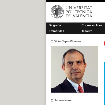
Saltar
al
contenido
Biografía
Cursos en línea
Efemérides
Tesauro
Víctor Yepes Piqueras
Sobre el autor