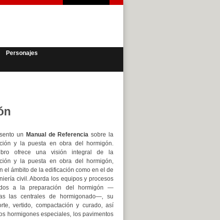
Personajes
ón
esento un
Manual de Referencia
sobre la
ación y la puesta en obra del hormigón.
ibro ofrece una visión integral de la
ación y la puesta en obra del hormigón,
n el ámbito de la edificación como en el de
niería civil. Aborda los equipos y procesos
ados a la preparación del hormigón —
das las centrales de hormigonado—, su
orte, vertido, compactación y curado, así
os hormigones especiales, los pavimentos