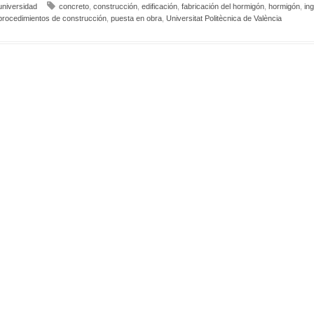
universidad
concreto
,
construcción
,
edificación
,
fabricación del hormigón
,
hormigón
,
ing
procedimientos de construcción
,
puesta en obra
,
Universitat Politècnica de València