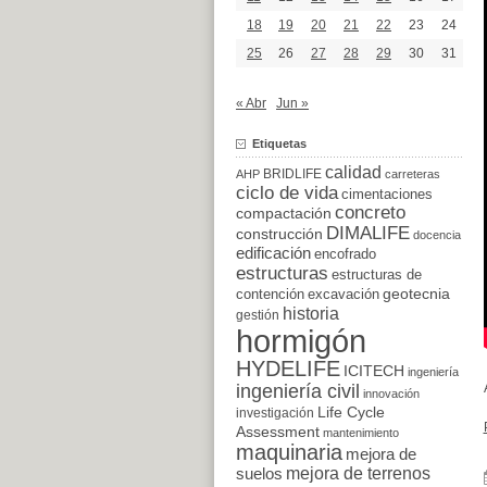
18
19
20
21
22
23
24
25
26
27
28
29
30
31
« Abr
Jun »
Etiquetas
calidad
BRIDLIFE
AHP
carreteras
ciclo de vida
cimentaciones
concreto
compactación
DIMALIFE
construcción
docencia
edificación
encofrado
estructuras
estructuras de
excavación
geotecnia
contención
historia
gestión
hormigón
HYDELIFE
ICITECH
ingeniería
ingeniería civil
innovación
Life Cycle
investigación
Assessment
mantenimiento
maquinaria
mejora de
suelos
mejora de terrenos