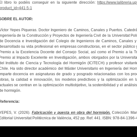
El libro lo podéis conseguir en la siguiente dirección:
https://www.lalibreria.
product_id=441-5-1
SOBRE EL AUTOR:
Víctor Yepes Piqueras. Doctor Ingeniero de Caminos, Canales y Puertos. Catedr
Ingeniería de la Construcción y Proyectos de Ingeniería Civil de la Universitat Po
de Docencia e Investigación del Colegio de Ingenieros de Caminos, Canales 
desarrollado su vida profesional en empresas constructoras, en el sector público y
Premio a la Excelencia Docente del Consejo Social, así como el Premio a la Tra
Premio al Impacto Excelente en Investigación, ambos otorgados por la Universitat
del Instituto de Ciencia y Tecnología del Hormigón (ICITECH) y profesor visitant
Chile. Ha sido director académico del Máster Universitario en Ingeniería del Ho
Imparte docencia en asignaturas de grado y posgrado relacionadas con los pro
obras, la calidad e innovación, los modelos predictivos y la optimización en l
actuales se centran en la optimización multiobjetivo, la sostenibilidad y el análisi
de hormigón.
Referencia:
YEPES, V. (2026).
Fabricación y puesta en obra del hormigón.
Colección Manua
Editorial Universitat Politècnica de València, 452 pp. Ref. 441. ISBN: 978-84-1396