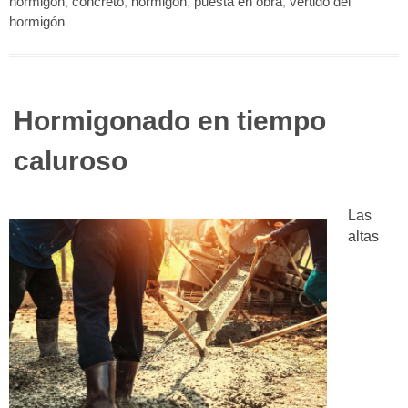
hormigón
,
concreto
,
hormigón
,
puesta en obra
,
vertido del
hormigón
Hormigonado en tiempo
caluroso
Las
altas