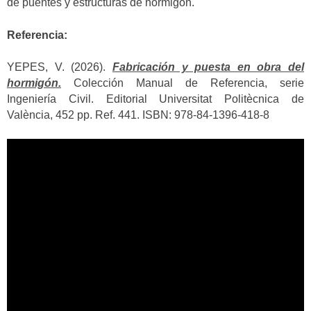
de puentes y estructuras de hormigón.
Referencia:
YEPES, V. (2026).
Fabricación y puesta en obra del
hormigón.
Colección Manual de Referencia, serie
Ingeniería Civil. Editorial Universitat Politècnica de
València, 452 pp. Ref. 441. ISBN: 978-84-1396-418-8