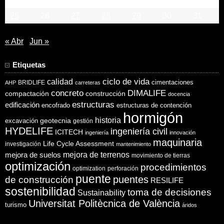
18
19
20
21
22
23
24
25
26
27
28
29
30
31
« Abr
Jun »
Etiquetas
ciclo de vida
calidad
cimentaciones
BRIDLIFE
AHP
carreteras
concreto
DIMALIFE
compactación
construcción
docencia
estructuras
edificación
encofrado
estructuras de contención
hormigón
historia
excavación
geotecnia
gestión
HYDELIFE
ingeniería civil
ICITECH
ingeniería
innovación
maquinaria
Life Cycle Assessment
investigación
mantenimiento
mejora de suelos
mejora de terrenos
movimiento de tierras
optimización
procedimientos
optimization
perforación
puente
puentes
de construcción
RESILIFE
sostenibilidad
toma de decisiones
Sustainability
Universitat Politècnica de València
turismo
áridos