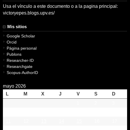
Usa el vínculo a este documento o a la pagina principal:
victoryepes.blogs.upv.es/
Mis sitios
Google Scholar
Orcid
Página personal
Publons
Researcher-ID
Researchgate
Scopus-AuthorID
mayo 2026
L
M
X
J
V
S
D
1
2
3
4
5
6
7
8
9
10
11
12
13
14
15
16
17