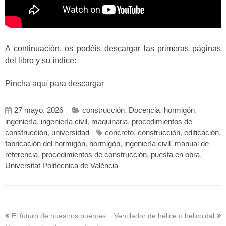
A continuación, os podéis descargar las primeras páginas
del libro y su índice:
Pincha aquí para descargar
27 mayo, 2026
construcción
,
Docencia
,
hormigón
,
ingeniería
,
ingeniería civil
,
maquinaria
,
procedimientos de
construcción
,
universidad
concreto
,
construcción
,
edificación
,
fabricación del hormigón
,
hormigón
,
ingeniería civil
,
manual de
referencia
,
procedimientos de construcción
,
puesta en obra
,
Universitat Politècnica de València
Navegación
El futuro de nuestros puentes.
Ventilador de hélice o helicoidal