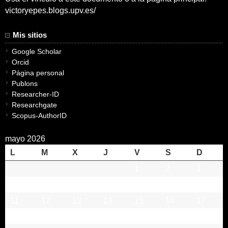
victoryepes.blogs.upv.es/
Mis sitios
Google Scholar
Orcid
Página personal
Publons
Researcher-ID
Researchgate
Scopus-AuthorID
mayo 2026
L
M
X
J
V
S
D
1
2
3
4
5
6
7
8
9
10
11
12
13
14
15
16
17
18
19
20
21
22
23
24