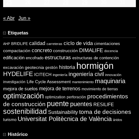
25
26
27
28
29
30
31
« Abr
Jun »
Etiquetas
ciclo de vida
calidad
cimentaciones
BRIDLIFE
AHP
carreteras
concreto
DIMALIFE
compactación
construcción
docencia
estructuras
edificación
encofrado
estructuras de contención
hormigón
historia
excavación
geotecnia
gestión
HYDELIFE
ingeniería civil
ICITECH
ingeniería
innovación
maquinaria
Life Cycle Assessment
investigación
mantenimiento
mejora de suelos
mejora de terrenos
movimiento de tierras
optimización
procedimientos
optimization
perforación
puente
puentes
de construcción
RESILIFE
sostenibilidad
toma de decisiones
Sustainability
Universitat Politècnica de València
turismo
áridos
Histórico