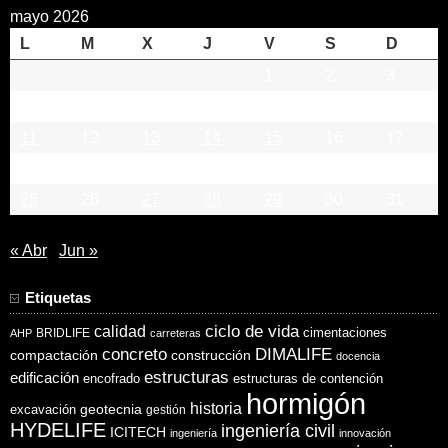
mayo 2026
L
M
X
J
V
S
D
1
2
3
4
5
6
7
8
9
10
11
12
13
14
15
16
17
18
19
20
21
22
23
24
25
26
27
28
29
30
31
« Abr
Jun »
Etiquetas
ciclo de vida
calidad
cimentaciones
BRIDLIFE
AHP
carreteras
concreto
DIMALIFE
compactación
construcción
docencia
estructuras
edificación
encofrado
estructuras de contención
hormigón
historia
excavación
geotecnia
gestión
HYDELIFE
ingeniería civil
ICITECH
ingeniería
innovación