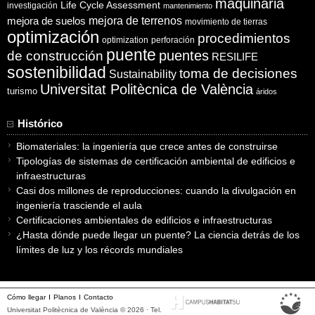
maquinaria
Life Cycle Assessment
investigación
mantenimiento
mejora de suelos
mejora de terrenos
movimiento de tierras
optimización
procedimientos
optimization
perforación
puente
puentes
de construcción
RESILIFE
sostenibilidad
toma de decisiones
Sustainability
Universitat Politècnica de València
turismo
áridos
Histórico
Biomateriales: la ingeniería que crece antes de construirse
Tipologías de sistemas de certificación ambiental de edificios e
infraestructuras
Casi dos millones de reproducciones: cuando la divulgación en
ingeniería trasciende el aula
Certificaciones ambientales de edificios e infraestructuras
¿Hasta dónde puede llegar un puente? La ciencia detrás de los
límites de luz y los récords mundiales
Cómo llegar
Planos
Contacto
Universitat Politècnica de València © 2026 · Tel.