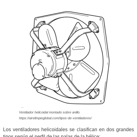
Ventilador helicoidal montado sobre anillo.
https://airelimpioglobal.com/tipos-de-ventiladores/
Los ventiladores helicoidales se clasifican en dos grandes
tipos según el perfil de las palas de la hélice: