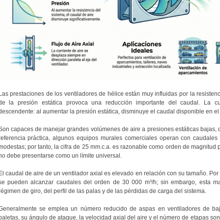
Las prestaciones de los ventiladores de hélice están muy influidas por la resisten
de la presión estática provoca una reducción importante del caudal. La cur
descendente: al aumentar la presión estática, disminuye el caudal disponible en el
Son capaces de manejar grandes volúmenes de aire a presiones estáticas bajas, 
referencia práctica, algunos equipos murales comerciales operan con caudales
modestas; por tanto, la cifra de 25 mm.c.a. es razonable como orden de magnitud 
no debe presentarse como un límite universal.
El caudal de aire de un ventilador axial es elevado en relación con su tamaño. Por
se pueden alcanzar caudales del orden de 30 000 m³/h; sin embargo, esta m
régimen de giro, del perfil de las palas y de las pérdidas de carga del sistema.
Generalmente se emplea un número reducido de aspas en ventiladores de baja
paletas, su ángulo de ataque, la velocidad axial del aire y el número de etapas son 