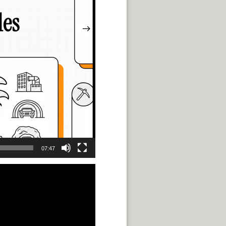
o
disminuir
el
volumen.
07:47