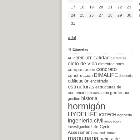
17
18
19
20
21
22
23
24
25
26
27
28
29
30
31
« Jul
Etiquetas
calidad
BRIDLIFE
AHP
carreteras
ciclo de vida
cimentaciones
concreto
compactación
DIMALIFE
construcción
docencia
edificación
encofrado
estructuras
estructuras de
excavación
geotecnia
contención
historia
gestión
hormigón
HYDELIFE
ICITECH
ingeniería
ingeniería civil
innovación
Life Cycle
investigación
Assessment
mantenimiento
maquinaria
mejora de