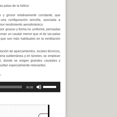
as palas de la hélice:
e y grosor relativamente constante, que
una configuración sencilla, asociada a
enor rendimiento aerodinámico.
sor grueso y forma no uniforme, pensadas
rcionan un caudal menor que el de las palas
 que son más habituales en la ventilación
tilación de aparcamientos, locales técnicos,
nería subterránea y en túneles, se emplean
pal, donde se exigen grandes caudales y
esultan especialmente relevantes.
.
Utiliza
00:00
las
teclas
de
flecha
arriba/abajo
para
aumentar