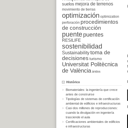
suelos
mejora de terrenos
movimiento de tierras
optimización
optimization
procedimientos
perforación
de construcción
puente
puentes
RESILIFE
sostenibilidad
toma de
Sustainability
decisiones
turismo
Universitat Politècnica
de València
áridos
Histórico
Biomateriales: la ingeniería que crece
antes de construirse
Tipologías de sistemas de certificación
ambiental de edificios e infraestructuras
Casi dos millones de reproducciones:
cuando la divulgación en ingeniería
trasciende el aula
Certificaciones ambientales de edificios
e infraestructuras