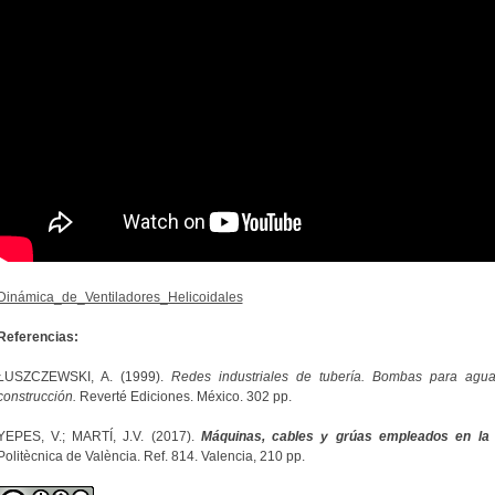
Dinámica_de_Ventiladores_Helicoidales
Referencias:
ŁUSZCZEWSKI, A. (1999).
Redes industriales de tubería. Bombas para agua
construcción.
Reverté Ediciones. México. 302 pp.
YEPES, V.; MARTÍ, J.V. (2017).
Máquinas, cables y grúas empleados en la 
Politècnica de València. Ref. 814. Valencia, 210 pp.