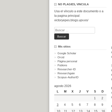
NO PLAGIES, VINCULA
Usa el vínculo a este documento o a
la pagina principal:
victoryepes.blogs.upv.es/
Buscar:
Mis sitios
Google Scholar
Orcid
Página personal
Publons
Researcher-ID
Researchgate
Scopus-AuthorID
agosto 2026
L
M
X
J
V
S
D
1
2
3
4
5
6
7
8
9
10
11
12
13
14
15
16