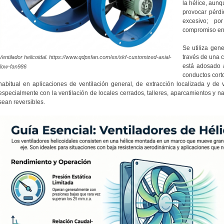
la hélice, aun
provocar pérdi
excesivo; p
compromiso entr
Se utiliza gen
través de una 
Ventilador helicoidal. https://www.qdpsfan.com/es/skf-customized-axial-
está adosado 
flow-fan986
conductos cort
habitual en aplicaciones de ventilación general, de extracción localizada y de v
especialmente con la ventilación de locales cerrados, talleres, aparcamientos y na
sean reversibles.