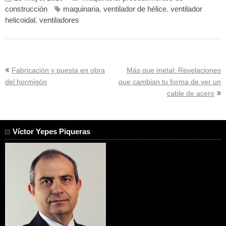
construcción
maquinaria
,
ventilador de hélice
,
ventilador
helicoidal
,
ventiladores
Navegación
Fabricación y puesta en obra
Más que metal: Revelaciones
del hormigón
que cambian tu forma de ver un
de
cable de acero
entradas
Víctor Yepes Piqueras