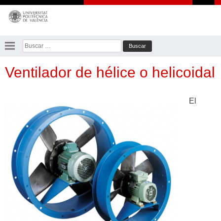
Saltar
al
contenido
Buscar:
Ventilador de hélice o helicoidal
El