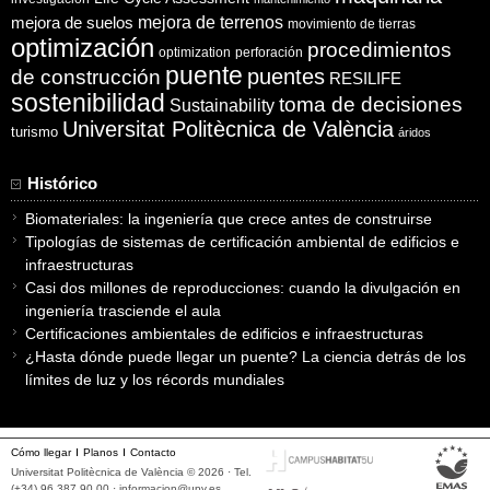
mejora de suelos
mejora de terrenos
movimiento de tierras
optimización
procedimientos
optimization
perforación
puente
puentes
de construcción
RESILIFE
sostenibilidad
toma de decisiones
Sustainability
Universitat Politècnica de València
turismo
áridos
Histórico
Biomateriales: la ingeniería que crece antes de construirse
Tipologías de sistemas de certificación ambiental de edificios e
infraestructuras
Casi dos millones de reproducciones: cuando la divulgación en
ingeniería trasciende el aula
Certificaciones ambientales de edificios e infraestructuras
¿Hasta dónde puede llegar un puente? La ciencia detrás de los
límites de luz y los récords mundiales
Cómo llegar
Planos
Contacto
Universitat Politècnica de València © 2026 · Tel.
(+34) 96 387 90 00 ·
informacion@upv.es