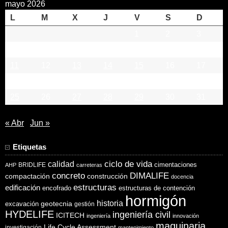
mayo 2026
L
M
X
J
V
S
D
1
2
3
4
5
6
7
8
9
10
11
12
13
14
15
16
17
18
19
20
21
22
23
24
25
26
27
28
29
30
31
« Abr
Jun »
Etiquetas
ciclo de vida
calidad
cimentaciones
BRIDLIFE
AHP
carreteras
concreto
DIMALIFE
compactación
construcción
docencia
estructuras
edificación
encofrado
estructuras de contención
hormigón
historia
excavación
geotecnia
gestión
HYDELIFE
ingeniería civil
ICITECH
ingeniería
innovación
maquinaria
Life Cycle Assessment
investigación
mantenimiento