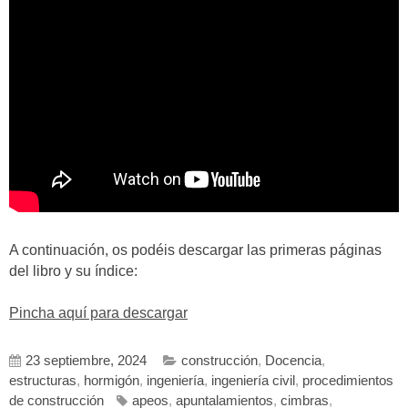
A continuación, os podéis descargar las primeras páginas
del libro y su índice:
Pincha aquí para descargar
23 septiembre, 2024
construcción
,
Docencia
,
estructuras
,
hormigón
,
ingeniería
,
ingeniería civil
,
procedimientos
de construcción
apeos
,
apuntalamientos
,
cimbras
,