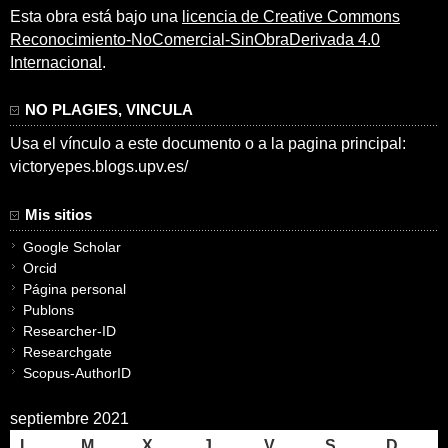
Esta obra está bajo una
licencia de Creative Commons
Reconocimiento-NoComercial-SinObraDerivada 4.0
Internacional
.
NO PLAGIES, VINCULA
Usa el vínculo a este documento o a la pagina principal:
victoryepes.blogs.upv.es/
Mis sitios
Google Scholar
Orcid
Página personal
Publons
Researcher-ID
Researchgate
Scopus-AuthorID
septiembre 2021
L
M
X
J
V
S
D