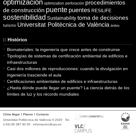
optimización
procedimientos
optimization
perforación
puente
puentes
de construcción
RESILIFE
sostenibilidad
toma de decisiones
Sustainability
Universitat Politècnica de València
turismo
áridos
Histórico
Biomateriales: la ingeniería que crece antes de construirse
Tipologías de sistemas de certificación ambiental de edificios e
infraestructuras
Casi dos millones de reproducciones: cuando la divulgación en
ingeniería trasciende el aula
Certificaciones ambientales de edificios e infraestructuras
¿Hasta dónde puede llegar un puente? La ciencia detrás de los
límites de luz y los récords mundiales
Cómo llegar
Planos
Contacto
Universitat Politècnica de València © 2026 · Tel.
(+34) 96 387 90 00 ·
informacion@upv.es