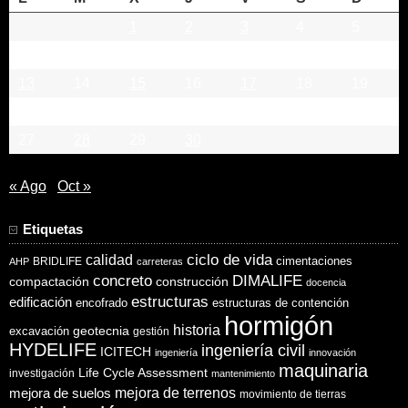
1
2
3
4
5
6
7
8
9
10
11
12
13
14
15
16
17
18
19
20
21
22
23
24
25
26
27
28
29
30
« Ago
Oct »
Etiquetas
ciclo de vida
calidad
cimentaciones
BRIDLIFE
AHP
carreteras
concreto
DIMALIFE
compactación
construcción
docencia
estructuras
edificación
encofrado
estructuras de contención
hormigón
historia
excavación
geotecnia
gestión
HYDELIFE
ingeniería civil
ICITECH
ingeniería
innovación
maquinaria
Life Cycle Assessment
investigación
mantenimiento
mejora de suelos
mejora de terrenos
movimiento de tierras