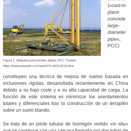
(«
cast-in-
place
concrete
large-
diameter
pipe
«,
PCC)
Figura 1. Máquina para instalar pilotes PCC. Fuente:
https://www.youtube.com/watch?v=AtOu0L2sXkw
constituyen una técnica de mejora de suelos basada en
inclusiones rígidas, desarrollada recientemente en China
debido a su bajo coste y a su alta capacidad de carga. La
función de este sistema es minimizar los asentamientos
totales y diferenciales tras la construcción de un terraplén
sobre un suelo blando.
Se trata de un pilote tubular de hormigón vertido «in situ»
que se construye con una carcasa formada por dos tubos de