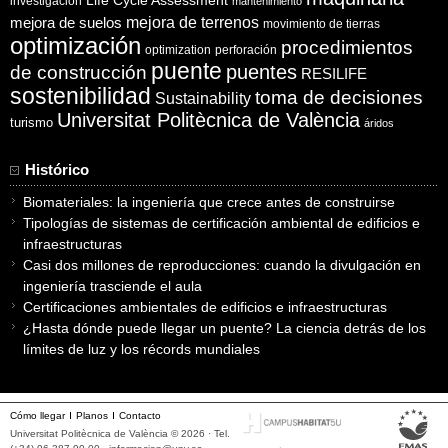
Life Cycle Assessment
investigación
mantenimiento
mejora de suelos
mejora de terrenos
movimiento de tierras
optimización
procedimientos
optimization
perforación
puente
puentes
de construcción
RESILIFE
sostenibilidad
toma de decisiones
Sustainability
Universitat Politècnica de València
turismo
áridos
Histórico
Biomateriales: la ingeniería que crece antes de construirse
Tipologías de sistemas de certificación ambiental de edificios e
infraestructuras
Casi dos millones de reproducciones: cuando la divulgación en
ingeniería trasciende el aula
Certificaciones ambientales de edificios e infraestructuras
¿Hasta dónde puede llegar un puente? La ciencia detrás de los
límites de luz y los récords mundiales
Cómo llegar
Planos
Contacto
Universitat Politècnica de València © 2026 · Tel.