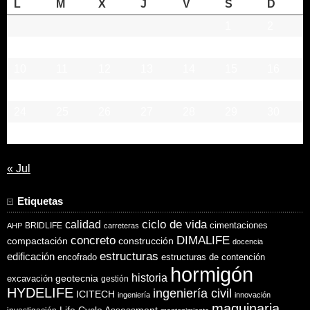
L
M
X
J
V
S
D
1
2
3
4
5
6
7
8
9
10
11
12
13
14
15
16
17
18
19
20
21
22
23
24
25
26
27
28
29
30
31
« Jul
Etiquetas
ciclo de vida
calidad
cimentaciones
BRIDLIFE
AHP
carreteras
concreto
DIMALIFE
compactación
construcción
docencia
estructuras
edificación
encofrado
estructuras de contención
hormigón
historia
excavación
geotecnia
gestión
HYDELIFE
ingeniería civil
ICITECH
ingeniería
innovación
maquinaria