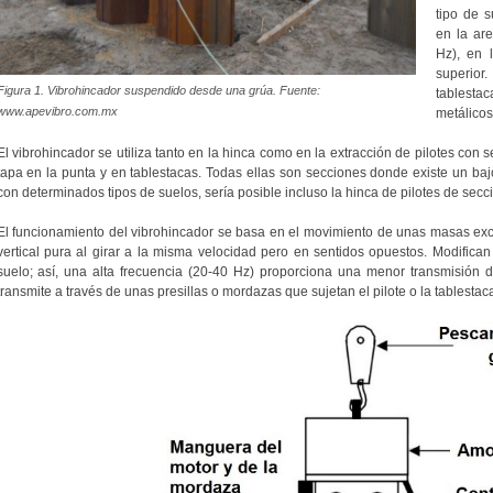
tipo de s
en la ar
Hz), en 
superior
Figura 1. Vibrohincador suspendido desde una grúa. Fuente:
tablestac
www.apevibro.com.mx
metálicos
El vibrohincador se utiliza tanto en la hinca como en la extracción de pilotes con 
tapa en la punta y en tablestacas. Todas ellas son secciones donde existe un ba
con determinados tipos de suelos, sería posible incluso la hinca de pilotes de secc
El funcionamiento del vibrohincador se basa en el movimiento de unas masas excé
vertical pura al girar a la misma velocidad pero en sentidos opuestos. Modifican
suelo; así, una alta frecuencia (20-40 Hz) proporciona una menor transmisión d
transmite a través de unas presillas o mordazas que sujetan el pilote o la tablestac