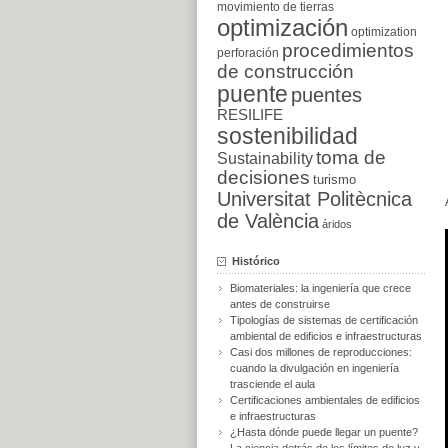
movimiento de tierras
optimización
optimization
procedimientos
perforación
de construcción
puente
puentes
RESILIFE
sostenibilidad
toma de
Sustainability
decisiones
turismo
Universitat Politècnica
de València
áridos
Histórico
Biomateriales: la ingeniería que crece
antes de construirse
Tipologías de sistemas de certificación
ambiental de edificios e infraestructuras
Casi dos millones de reproducciones:
cuando la divulgación en ingeniería
trasciende el aula
Certificaciones ambientales de edificios
e infraestructuras
¿Hasta dónde puede llegar un puente?
La ciencia detrás de los límites de luz y