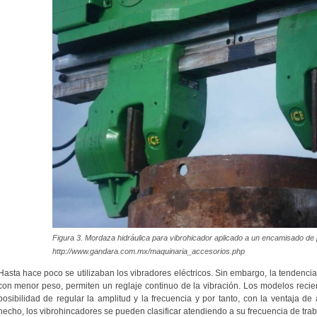
Figura 3. Mordaza hidráulica para vibrohicador aplicado a un encamisado de p
http://www.gandara.com.mx/maquinaria_accesorios.php
Hasta hace poco se utilizaban los vibradores eléctricos. Sin embargo, la tendencia
con menor peso, permiten un reglaje continuo de la vibración. Los modelos reci
posibilidad de regular la amplitud y la frecuencia y por tanto, con la ventaja de
hecho, los vibrohincadores se pueden clasificar atendiendo a su frecuencia de trab