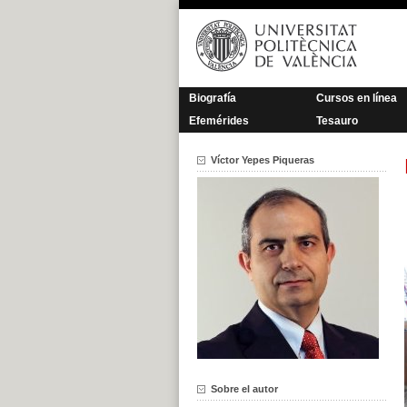
Saltar
al
contenido
Biografía
Cursos en línea
Efemérides
Tesauro
Víctor Yepes Piqueras
Sobre el autor