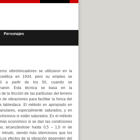
Personajes
eros vibrohincadores se utilizaron en la
oviética en 1934, pero su empleo se
izó a partir de los 50, cuando se
ionaron. Esta técnica se basa en la
de la fricción de las partículas del terreno
 de vibraciones para facilitar la hinca del
la tablestaca. El método es apropiado en
ranulares, especialmente saturados, y en
ohesivos si están saturados. Es el método
 más económico si se dan las condiciones
s, alcanzándose hasta 0,5 – 1,0 m de
r minuto, siendo más silenciosos que los
. Los efectos de la vibración dependen del