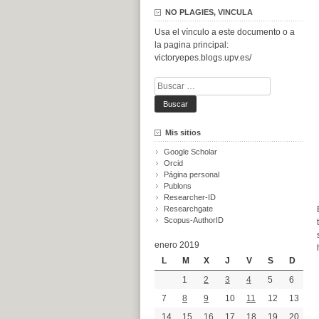
NO PLAGIES, VINCULA
Usa el vínculo a este documento o a
la pagina principal:
victoryepes.blogs.upv.es/
Buscar:
Mis sitios
Google Scholar
Orcid
Página personal
Publons
Researcher-ID
Researchgate
Scopus-AuthorID
enero 2019
L
M
X
J
V
S
D
1
2
3
4
5
6
7
8
9
10
11
12
13
14
15
16
17
18
19
20