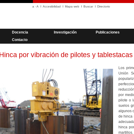
a
·
A
Accesibilidad
Mapa web
Buscar
Directorio
Docencia
Investigación
Publicaciones
Contacto
Hinca por vibración de pilotes y tablestacas
Los prim
Unión S
popular
perfecc
reducción 
por medio
pilote o 
suelos g
algunos c
de hinca
adecuada
hinca po
martillos