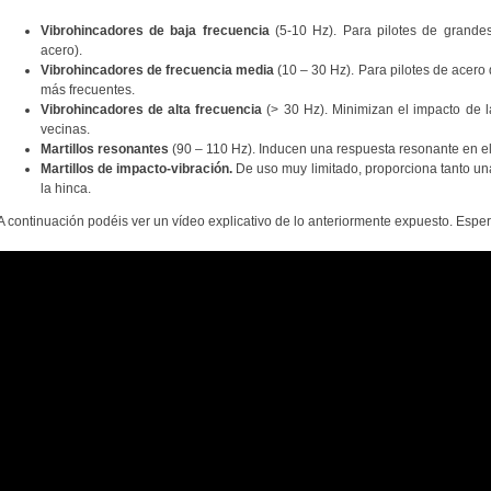
Vibrohincadores de baja frecuencia
(5-10 Hz). Para pilotes de grande
acero).
Vibrohincadores de frecuencia media
(10 – 30 Hz). Para pilotes de acero
más frecuentes.
Vibrohincadores de alta frecuencia
(> 30 Hz). Minimizan el impacto de la
vecinas.
Martillos resonantes
(90 – 110 Hz). Inducen una respuesta resonante en el
Martillos de impacto-vibración.
De uso muy limitado, proporciona tanto un
la hinca.
A continuación podéis ver un vídeo explicativo de lo anteriormente expuesto. Espero