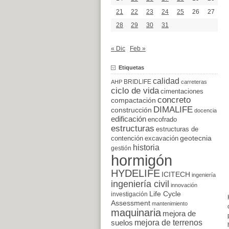
21
22
23
24
25
26
27
28
29
30
31
« Dic
Feb »
Etiquetas
calidad
BRIDLIFE
AHP
carreteras
ciclo de vida
cimentaciones
concreto
compactación
DIMALIFE
construcción
docencia
edificación
encofrado
estructuras
estructuras de
excavación
geotecnia
contención
historia
gestión
hormigón
HYDELIFE
ICITECH
ingeniería
ingeniería civil
innovación
Life Cycle
investigación
Assessment
mantenimiento
maquinaria
mejora de
suelos
mejora de terrenos