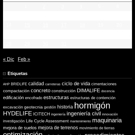
1
2
3
4
5
6
7
8
9
10
11
12
13
14
15
16
17
18
19
20
21
22
23
24
25
26
27
28
29
30
31
« Dic
Feb »
Etiquetas
ciclo de vida
calidad
cimentaciones
BRIDLIFE
AHP
carreteras
concreto
DIMALIFE
compactación
construcción
docencia
estructuras
edificación
encofrado
estructuras de contención
hormigón
historia
excavación
geotecnia
gestión
HYDELIFE
ingeniería civil
ICITECH
ingeniería
innovación
maquinaria
Life Cycle Assessment
investigación
mantenimiento
mejora de suelos
mejora de terrenos
movimiento de tierras
optimización