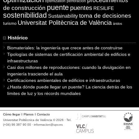
procedimientos
optimization
perforación
puente
puentes
de construcción
RESILIFE
sostenibilidad
toma de decisiones
Sustainability
Universitat Politècnica de València
turismo
áridos
Histórico
Biomateriales: la ingeniería que crece antes de construirse
Tipologías de sistemas de certificación ambiental de edificios e
infraestructuras
Casi dos millones de reproducciones: cuando la divulgación en
ingeniería trasciende el aula
Certificaciones ambientales de edificios e infraestructuras
¿Hasta dónde puede llegar un puente? La ciencia detrás de los
límites de luz y los récords mundiales
Cómo llegar
Planos
Contacto
Universitat Politècnica de València © 2026 · Tel.
(+34) 96 387 90 00 ·
informacion@upv.es