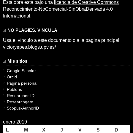
Esta obra está bajo una
licencia de Creative Commons
Reconocimiento-NoComercial-SinObraDerivada 4.0
Internacional
.
NO PLAGIES, VINCULA
Usa el vínculo a este documento o a la pagina principal:
victoryepes.blogs.upv.es/
Mis sitios
Google Scholar
Orcid
Página personal
Publons
Researcher-ID
Researchgate
Scopus-AuthorID
enero 2019
L
M
X
J
V
S
D