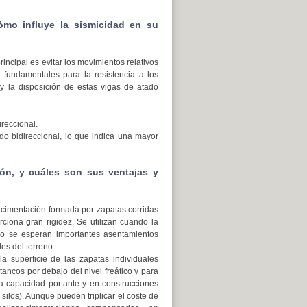
ómo influye la sismicidad en su
ncipal es evitar los movimientos relativos
n fundamentales para la resistencia a los
y la disposición de estas vigas de atado
ireccional.
ado bidireccional, lo que indica una mayor
ión, y cuáles son sus ventajas y
 cimentación formada por zapatas corridas
ciona gran rigidez. Se utilizan cuando la
 o se esperan importantes asentamientos
es del terreno.
 superficie de las zapatas individuales
tancos por debajo del nivel freático y para
sa capacidad portante y en construcciones
silos). Aunque pueden triplicar el coste de