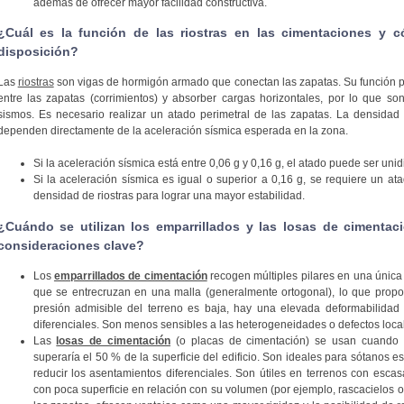
además de ofrecer mayor facilidad constructiva.
¿Cuál es la función de las riostras en las cimentaciones y c
disposición?
Las
riostras
son vigas de hormigón armado que conectan las zapatas. Su función pri
entre las zapatas (corrimientos) y absorber cargas horizontales, por lo que so
sismos. Es necesario realizar un atado perimetral de las zapatas. La densidad 
dependen directamente de la aceleración sísmica esperada en la zona.
Si la aceleración sísmica está entre 0,06 g y 0,16 g, el atado puede ser unid
Si la aceleración sísmica es igual o superior a 0,16 g, se requiere un at
densidad de riostras para lograr una mayor estabilidad.
¿Cuándo se utilizan los emparrillados y las losas de cimentac
consideraciones clave?
Los
emparrillados de cimentación
recogen múltiples pilares en una única
que se entrecruzan en una malla (generalmente ortogonal), lo que propor
presión admisible del terreno es baja, hay una elevada deformabilidad
diferenciales. Son menos sensibles a las heterogeneidades o defectos local
Las
losas de cimentación
(o placas de cimentación) se usan cuando la
superaría el 50 % de la superficie del edificio. Son ideales para sótanos es
reducir los asentamientos diferenciales. Son útiles en terrenos con esca
con poca superficie en relación con su volumen (por ejemplo, rascacielos o 