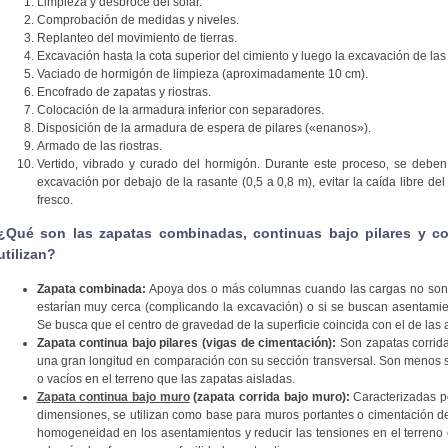
Limpieza y desbroce del solar.
Comprobación de medidas y niveles.
Replanteo del movimiento de tierras.
Excavación hasta la cota superior del cimiento y luego la excavación de las 
Vaciado de hormigón de limpieza (aproximadamente 10 cm).
Encofrado de zapatas y riostras.
Colocación de la armadura inferior con separadores.
Disposición de la armadura de espera de pilares («enanos»).
Armado de las riostras.
Vertido, vibrado y curado del hormigón. Durante este proceso, se debe
excavación por debajo de la rasante (0,5 a 0,8 m), evitar la caída libre de
fresco.
¿Qué son las zapatas combinadas, continuas bajo pilares y c
utilizan?
Zapata combinada:
Apoya dos o más columnas cuando las cargas no son e
estarían muy cerca (complicando la excavación) o si se buscan asentamie
Se busca que el centro de gravedad de la superficie coincida con el de las 
Zapata continua bajo pilares (vigas de cimentación):
Son zapatas corrida
una gran longitud en comparación con su sección transversal. Son menos s
o vacíos en el terreno que las zapatas aisladas.
Zapata continua bajo muro
(zapata corrida bajo muro):
Caracterizadas po
dimensiones, se utilizan como base para muros portantes o cimentación de 
homogeneidad en los asentamientos y reducir las tensiones en el terreno