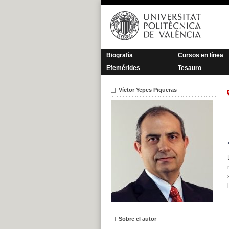
Saltar
al
contenido
Biografía
Cursos en línea
Efemérides
Tesauro
Víctor Yepes Piqueras
Sobre el autor