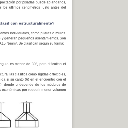
ompactación por pisadas puede ablandarlos,
los últimos centímetros justo antes del
clasifican estructuralmente?
ntos individuales, como pilares o muros.
as y generan pequeños asentamientos. Son
,15 N/mm². Se clasifican según su forma:
ngulo es menor de 30°, pero dificultan el
ural las clasifica como rígidas o flexibles,
ida si su canto (
h
) en el encuentro con el
v
), donde
α
depende de los módulos de
más económicas por requerir menor volumen