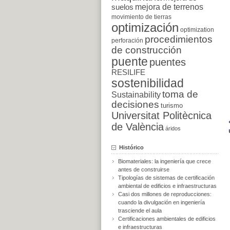
suelos
mejora de terrenos
movimiento de tierras
optimización
optimization
procedimientos
perforación
de construcción
puente
puentes
RESILIFE
sostenibilidad
toma de
Sustainability
decisiones
turismo
Universitat Politècnica
de València
áridos
Histórico
Biomateriales: la ingeniería que crece
antes de construirse
Tipologías de sistemas de certificación
ambiental de edificios e infraestructuras
Casi dos millones de reproducciones:
cuando la divulgación en ingeniería
trasciende el aula
Certificaciones ambientales de edificios
e infraestructuras