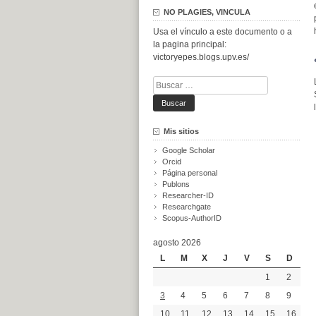
NO PLAGIES, VINCULA
Usa el vínculo a este documento o a
la pagina principal:
victoryepes.blogs.upv.es/
Buscar:
Mis sitios
Google Scholar
Orcid
Página personal
Publons
Researcher-ID
Researchgate
Scopus-AuthorID
agosto 2026
L
M
X
J
V
S
D
1
2
3
4
5
6
7
8
9
10
11
12
13
14
15
16