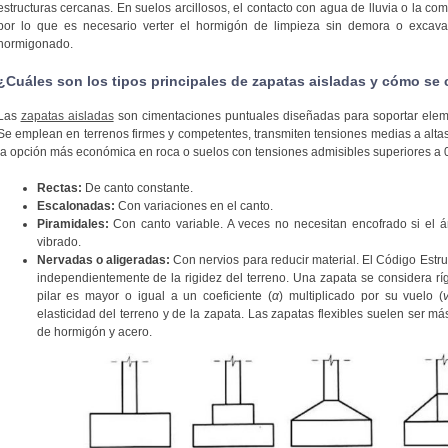
estructuras cercanas. En suelos arcillosos, el contacto con agua de lluvia o la c
por lo que es necesario verter el hormigón de limpieza sin demora o excavar 
hormigonado.
¿Cuáles son los tipos principales de zapatas aisladas y cómo se 
Las
zapatas aisladas
son cimentaciones puntuales diseñadas para soportar eleme
Se emplean en terrenos firmes y competentes, transmiten tensiones medias a alt
la opción más económica en roca o suelos con tensiones admisibles superiores a 0
Rectas:
De canto constante.
Escalonadas:
Con variaciones en el canto.
Piramidales:
Con canto variable. A veces no necesitan encofrado si el á
vibrado.
Nervadas o aligeradas:
Con nervios para reducir material. El Código Estruct
independientemente de la rigidez del terreno. Una zapata se considera ríg
pilar es mayor o igual a un coeficiente (
α
) multiplicado por su vuelo (
elasticidad del terreno y de la zapata. Las zapatas flexibles suelen ser 
de hormigón y acero.