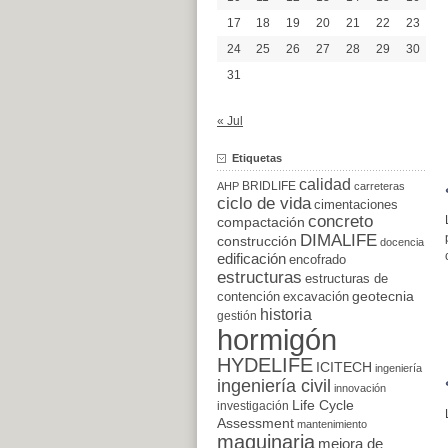
17
18
19
20
21
22
23
24
25
26
27
28
29
30
31
« Jul
Etiquetas
calidad
BRIDLIFE
AHP
carreteras
ciclo de vida
cimentaciones
concreto
compactación
DIMALIFE
construcción
docencia
edificación
encofrado
estructuras
estructuras de
excavación
geotecnia
contención
historia
gestión
hormigón
HYDELIFE
ICITECH
ingeniería
ingeniería civil
innovación
Life Cycle
investigación
Assessment
mantenimiento
maquinaria
mejora de