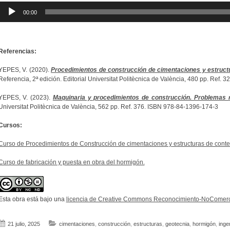
Reproductor
00:00
de
audio
Referencias:
YEPES, V. (2020).
Procedimientos de construcción de cimentaciones y estruct
Referencia, 2ª edición. Editorial Universitat Politècnica de València, 480 pp. Ref.
YEPES, V. (2023).
Maquinaria y procedimientos de construcción. Problemas r
Universitat Politècnica de València, 562 pp. Ref. 376. ISBN 978-84-1396-174-3
Cursos:
Curso de Procedimientos de Construcción de cimentaciones y estructuras de contenc
Curso de fabricación y puesta en obra del hormigón.
Esta obra está bajo una
licencia de Creative Commons Reconocimiento-NoComerci
21 julio, 2025
cimentaciones
,
construcción
,
estructuras
,
geotecnia
,
hormigón
,
inge