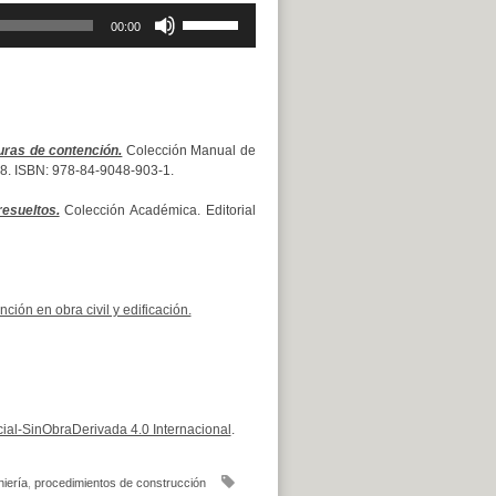
Utiliza
00:00
las
teclas
de
flecha
arriba/abajo
para
uras de contención.
Colección Manual de
aumentar
 328. ISBN: 978-84-9048-903-1.
o
disminuir
esueltos.
Colección Académica. Editorial
el
volumen.
ión en obra civil y edificación.
al-SinObraDerivada 4.0 Internacional
.
niería
,
procedimientos de construcción