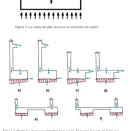
Figura 3. La carga del pilar provoca un momento de vuelco
Figura 4. Problema de la excentricidad de la carga. Esquema basado en Calavera