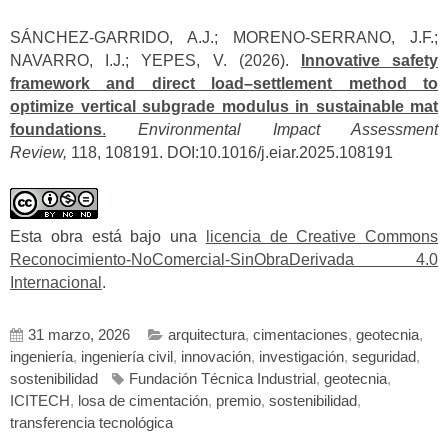
SÁNCHEZ-GARRIDO, A.J.; MORENO-SERRANO, J.F.;
NAVARRO, I.J.; YEPES, V. (2026).
Innovative safety
framework and direct load–settlement method to
optimize vertical subgrade modulus in sustainable mat
foundations
.
Environmental Impact Assessment
Review,
118, 108191. DOI:10.1016/j.eiar.2025.108191
Esta obra está bajo una
licencia de Creative Commons
Reconocimiento-NoComercial-SinObraDerivada 4.0
Internacional
.
31 marzo, 2026
arquitectura
,
cimentaciones
,
geotecnia
,
ingeniería
,
ingeniería civil
,
innovación
,
investigación
,
seguridad
,
sostenibilidad
Fundación Técnica Industrial
,
geotecnia
,
ICITECH
,
losa de cimentación
,
premio
,
sostenibilidad
,
transferencia tecnológica