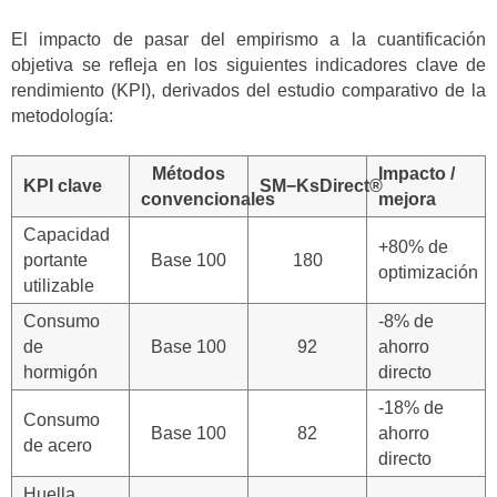
El impacto de pasar del empirismo a la cuantificación
objetiva se refleja en los siguientes indicadores clave de
rendimiento (KPI), derivados del estudio comparativo de la
metodología:
Métodos
Impacto /
KPI clave
SM−KsDirect®
convencionales
mejora
Capacidad
+80% de
portante
Base 100
180
optimización
utilizable
Consumo
-8% de
de
Base 100
92
ahorro
hormigón
directo
-18% de
Consumo
Base 100
82
ahorro
de acero
directo
Huella