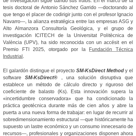
de investigación sigue dando sus frutos. En el marco de la
tesis doctoral de Antonio Sánchez Garrido —doctorando al
que tengo el placer de codirigir junto con el profesor Ignacio
Navarro—, la alianza estratégica entre las empresas ASG y
Alto Almanzora Consultoría Geológica, y el grupo de
investigación ICITECH de la Universitat Politècnica de
València (UPV), ha sido reconocida con un accésit en el
Premio FTI 2025, otorgado por la
Fundación Técnica
Industrial
.
El galardón distingue el proyecto
SM-KsDirect Method
y el
software
SM-KsDirect®
, una solución disruptiva que
establece un método de cálculo directo y riguroso del
coeficiente de balasto (Ks). Esta innovación supera la
«incertidumbre conservadora» que ha condicionado la
práctica geotécnica durante más de cien años y abre la
puerta a una nueva forma de trabajar: en lugar de recurrir al
sobredimensionamiento estructural —que históricamente ha
supuesto un lastre económico y un consumo innecesario de
recursos—, profesionales y organizaciones disponen ahora