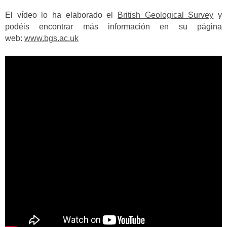
El vídeo lo ha elaborado el
British Geological Survey
y
podéis encontrar más información en su página
web:
www.bgs.ac.uk