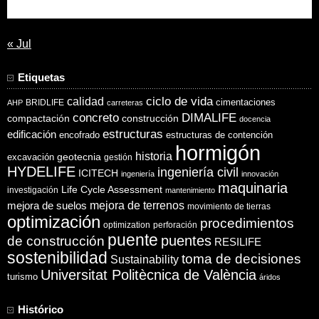
31
« Jul
Etiquetas
ciclo de vida
calidad
cimentaciones
BRIDLIFE
AHP
carreteras
concreto
DIMALIFE
compactación
construcción
docencia
estructuras
edificación
encofrado
estructuras de contención
hormigón
historia
excavación
geotecnia
gestión
HYDELIFE
ingeniería civil
ICITECH
ingeniería
innovación
maquinaria
Life Cycle Assessment
investigación
mantenimiento
mejora de suelos
mejora de terrenos
movimiento de tierras
optimización
procedimientos
optimization
perforación
puente
puentes
de construcción
RESILIFE
sostenibilidad
toma de decisiones
Sustainability
Universitat Politècnica de València
turismo
áridos
Histórico