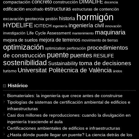
concreto
DIMALIFE
compactación
construcción
docencia
estructuras
edificación
encofrado
estructuras de contención
hormigón
historia
excavación
geotecnia
gestión
HYDELIFE
ingeniería civil
ICITECH
ingeniería
innovación
maquinaria
Life Cycle Assessment
investigación
mantenimiento
mejora de suelos
mejora de terrenos
movimiento de tierras
optimización
procedimientos
optimization
perforación
puente
puentes
de construcción
RESILIFE
sostenibilidad
toma de decisiones
Sustainability
Universitat Politècnica de València
turismo
áridos
Histórico
Biomateriales: la ingeniería que crece antes de construirse
Tipologías de sistemas de certificación ambiental de edificios e
infraestructuras
Casi dos millones de reproducciones: cuando la divulgación en
ingeniería trasciende el aula
Certificaciones ambientales de edificios e infraestructuras
¿Hasta dónde puede llegar un puente? La ciencia detrás de los