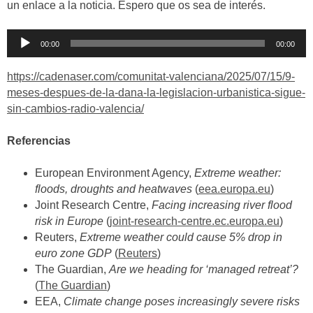
un enlace a la noticia. Espero que os sea de interés.
Reproductor
00:00
00:00
de
audio
https://cadenaser.com/comunitat-valenciana/2025/07/15/9-
meses-despues-de-la-dana-la-legislacion-urbanistica-sigue-
sin-cambios-radio-valencia/
Referencias
European Environment Agency,
Extreme weather:
floods, droughts and heatwaves
(
eea.europa.eu
)
Joint Research Centre,
Facing increasing river flood
risk in Europe
(
joint-research-centre.ec.europa.eu
)
Reuters,
Extreme weather could cause 5% drop in
euro zone GDP
(
Reuters
)
The Guardian,
Are we heading for ‘managed retreat’?
(
The Guardian
)
EEA,
Climate change poses increasingly severe risks