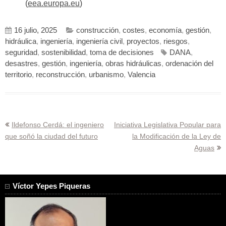
(
eea.europa.eu
)
16 julio, 2025
construcción
,
costes
,
economía
,
gestión
,
hidráulica
,
ingeniería
,
ingeniería civil
,
proyectos
,
riesgos
,
seguridad
,
sostenibilidad
,
toma de decisiones
DANA
,
desastres
,
gestión
,
ingeniería
,
obras hidráulicas
,
ordenación del
territorio
,
reconstrucción
,
urbanismo
,
Valencia
Navegación
Ildefonso Cerdá: el ingeniero
Iniciativa Legislativa Popular para
que soñó la ciudad del futuro
la Modificación de la Ley de
de
Aguas
entradas
Víctor Yepes Piqueras