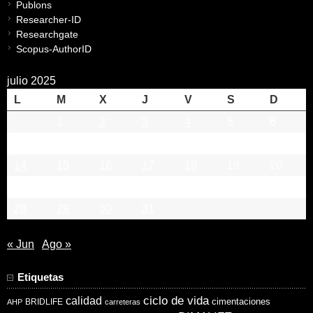
Publons
Researcher-ID
Researchgate
Scopus-AuthorID
julio 2025
L
M
X
J
V
S
D
1
2
3
4
5
6
7
8
9
10
11
12
13
14
15
16
17
18
19
20
21
22
23
24
25
26
27
28
29
30
31
« Jun
Ago »
Etiquetas
ciclo de vida
calidad
cimentaciones
BRIDLIFE
AHP
carreteras