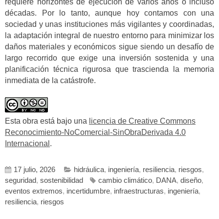
requiere horizontes de ejecución de varios años o incluso
décadas. Por lo tanto, aunque hoy contamos con una
sociedad y unas instituciones más vigilantes y coordinadas,
la adaptación integral de nuestro entorno para minimizar los
daños materiales y económicos sigue siendo un desafío de
largo recorrido que exige una inversión sostenida y una
planificación técnica rigurosa que trascienda la memoria
inmediata de la catástrofe.
Esta obra está bajo una
licencia de Creative Commons
Reconocimiento-NoComercial-SinObraDerivada 4.0
Internacional
.
17 julio, 2026
hidráulica
,
ingeniería
,
resiliencia
,
riesgos
,
seguridad
,
sostenibilidad
cambio climático
,
DANA
,
diseño
,
eventos extremos
,
incertidumbre
,
infraestructuras
,
ingeniería
,
resiliencia
,
riesgos