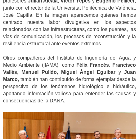
profesores
Julián Alcalá
,
Víctor Yepes
y
Eugenio Pellicer
,
junto con el rector de la Universitat Politècnica de València,
José Capilla. En la imagen aparecemos quienes hemos
centrado nuestra labor divulgativa en los aspectos
relacionados con las infraestructuras, como los puentes, las
vías de comunicación, los procesos de reconstrucción y la
resiliencia estructural ante eventos extremos.
Otros compañeros del Instituto de Ingeniería del Agua y
Medio Ambiente (IIAMA), como
Félix Francés
,
Francisco
Vallés
,
Manuel Pulido
,
Miguel Ángel Eguibar
y
Juan
Marco
, también han contribuido de forma ejemplar desde la
perspectiva de los fenómenos hidrológico e hidráulico,
aportando información valiosa para entender las causas y
consecuencias de la DANA.