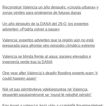
Reconstruir Valencia un año después: «cirugía urbana» y
zonas verdes para protegerse de futuras danas
Un año después de la DANA del 29-O, los expertos
advierten: «Podría volver a pasar»
Valencia: expertos advierten que la región aún no está
preparada para afrontar otro episodio climático extremo
Valencia se blinda frente al agua: garajes elevados e
ingeniería verde tras la DANA
One year after Valencia’s deadly flooding experts warn ‘it
could happen again’
Një vit pas përmbytjeve vdekjeprurëse në Valencia,
ekspertët paralajmërojnë se ‘mund të ndodhë përsëri’
Egy évvel a valenciai árvíz után a szakértők figyelmeztetnek: