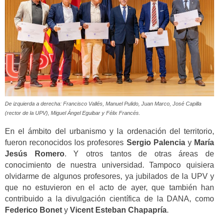
De izquierda a derecha: Francisco Vallés, Manuel Pulido, Juan Marco, José Capilla
(rector de la UPV), Miguel Ángel Eguibar y Félix Francés.
En el ámbito del urbanismo y la ordenación del territorio,
fueron reconocidos los profesores
Sergio Palencia
y
María
Jesús Romero
. Y otros tantos de otras áreas de
conocimiento de nuestra universidad. Tampoco quisiera
olvidarme de algunos profesores, ya jubilados de la UPV y
que no estuvieron en el acto de ayer, que también han
contribuido a la divulgación científica de la DANA, como
Federico Bonet
y
Vicent Esteban Chapapría
.