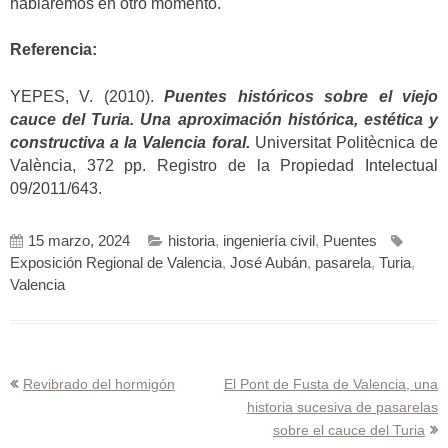
hablaremos en otro momento.
Referencia:
YEPES, V. (2010).
Puentes históricos sobre el viejo
cauce del Turia. Una aproximación histórica, estética y
constructiva a la Valencia foral.
Universitat Politècnica de
València, 372 pp. Registro de la Propiedad Intelectual
09/2011/643.
15 marzo, 2024
historia
,
ingeniería civil
,
Puentes
Exposición Regional de Valencia
,
José Aubán
,
pasarela
,
Turia
,
Valencia
Navegación
Revibrado del hormigón
El Pont de Fusta de Valencia, una
historia sucesiva de pasarelas
de
sobre el cauce del Turia
entradas