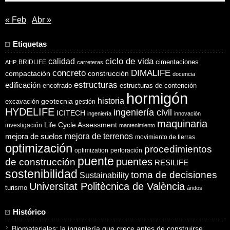
« Feb
Abr »
Etiquetas
ciclo de vida
calidad
cimentaciones
BRIDLIFE
AHP
carreteras
concreto
DIMALIFE
compactación
construcción
docencia
estructuras
edificación
encofrado
estructuras de contención
hormigón
historia
excavación
geotecnia
gestión
HYDELIFE
ingeniería civil
ICITECH
ingeniería
innovación
maquinaria
Life Cycle Assessment
investigación
mantenimiento
mejora de suelos
mejora de terrenos
movimiento de tierras
optimización
procedimientos
optimization
perforación
puente
puentes
de construcción
RESILIFE
sostenibilidad
toma de decisiones
Sustainability
Universitat Politècnica de València
turismo
áridos
Histórico
Biomateriales: la ingeniería que crece antes de construirse