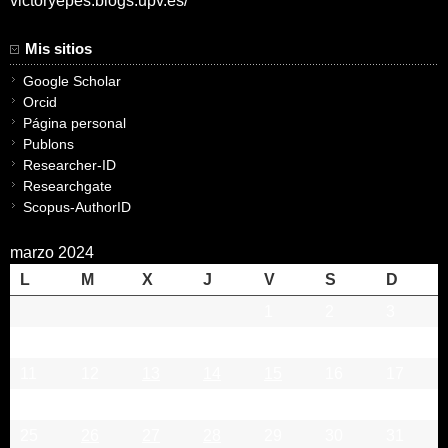
victoryepes.blogs.upv.es/
Mis sitios
Google Scholar
Orcid
Página personal
Publons
Researcher-ID
Researchgate
Scopus-AuthorID
marzo 2024
L
M
X
J
V
S
D
1
2
3
4
5
6
7
8
9
10
11
12
13
14
15
16
17
18
19
20
21
22
23
24
25
26
27
28
29
30
31