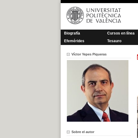
Saltar
al
contenido
Biografía
Cursos en línea
Efemérides
Tesauro
Víctor Yepes Piqueras
Sobre el autor