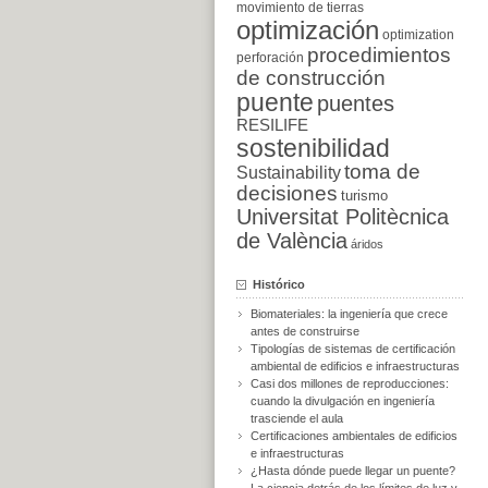
movimiento de tierras
optimización
optimization
procedimientos
perforación
de construcción
puente
puentes
RESILIFE
sostenibilidad
toma de
Sustainability
decisiones
turismo
Universitat Politècnica
de València
áridos
Histórico
Biomateriales: la ingeniería que crece
antes de construirse
Tipologías de sistemas de certificación
ambiental de edificios e infraestructuras
Casi dos millones de reproducciones:
cuando la divulgación en ingeniería
trasciende el aula
Certificaciones ambientales de edificios
e infraestructuras
¿Hasta dónde puede llegar un puente?
La ciencia detrás de los límites de luz y