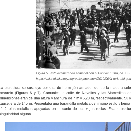
Figura 5. Vista del mercado semanal con el Pont de Fusta, ca. 195
https://valenciablancoynegro.blogspot.com/2019/06/la-feria-del-g
La estructura se sustituyó por otra de hormigón armado, siendo la madera sol
pasarela (Figuras 6 y 7). Comunica la calle de Navellos y las Alameditas d
dimensiones eran de una altura y anchura de 7 m y 5,20 m, respectivamente. Su lo
cauce, era de 145 m. Presentaba una barandilla metálica del mismo estilo y forma 
11 farolas metálicas apoyadas en el canto de sus vigas rectas. Esta estructu
singularidad alguna.