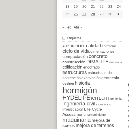
18
19
20
21
22
23
24
25
26
27
28
29
30
31
« Feb
Abr »
Etiquetas
calidad
BRIDLIFE
AHP
carreteras
ciclo de vida
cimentaciones
concreto
compactación
DIMALIFE
construcción
docencia
edificación
encofrado
estructuras
estructuras de
excavación
geotecnia
contención
historia
gestión
hormigón
HYDELIFE
ICITECH
ingeniería
ingeniería civil
innovación
Life Cycle
investigación
Assessment
mantenimiento
maquinaria
mejora de
suelos
mejora de terrenos