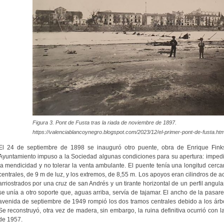
Figura 3. Pont de Fusta tras la riada de noviembre de 1897.
https://valenciablancoynegro.blogspot.com/2023/12/el-primer-pont-de-fusta.htm
El 24 de septiembre de 1898 se inauguró otro puente, obra de Enrique Finks
Ayuntamiento impuso a la Sociedad algunas condiciones para su apertura: impedir
la mendicidad y no tolerar la venta ambulante. El puente tenía una longitud cerca
centrales, de 9 m de luz, y los extremos, de 8,55 m. Los apoyos eran cilindros de a
arriostrados por una cruz de san Andrés y un tirante horizontal de un perfil angul
se unía a otro soporte que, aguas arriba, servía de tajamar. El ancho de la pasa
avenida de septiembre de 1949 rompió los dos tramos centrales debido a los árbol
Se reconstruyó, otra vez de madera, sin embargo, la ruina definitiva ocurrió con l
de 1957.