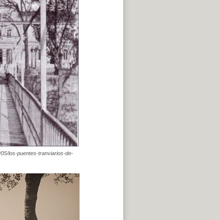
/05/los-puentes-tranviarios-de-