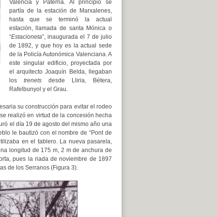
Valencia y Paterna. Al principio se
partía de la estación de Marxalenes,
hasta que se terminó la actual
estación, llamada de santa Mónica o
“
Estacioneta
”, inaugurada el 7 de julio
de 1892, y que hoy es la actual sede
de la Policía Autonómica Valenciana. A
este singular edificio, proyectada por
el arquitecto Joaquín Belda, llegaban
los
trenets
desde Lliria, Bétera,
Rafelbunyol y el Grau.
saria su construcción para evitar el rodeo
 se realizó en virtud de la concesión hecha
guró el día 19 de agosto del mismo año una
ueblo le bautizó con el nombre de “Pont de
tilizaba en el tablero. La nueva pasarela,
 una longitud de 175 m, 2 m de anchura de
corta, pues la riada de noviembre de 1897
s de los Serranos (Figura 3).