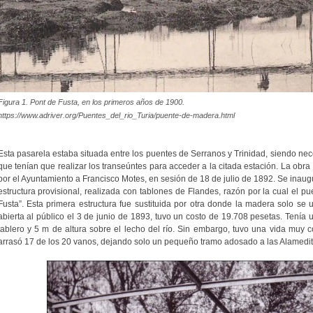
Figura 1. Pont de Fusta, en los primeros años de 1900.
https://www.adriver.org/Puentes_del_rio_Turia/puente-de-madera.html
Esta pasarela estaba situada entre los puentes de Serranos y Trinidad, siendo nece
que tenían que realizar los transeúntes para acceder a la citada estación. La obra
por el Ayuntamiento a Francisco Motes, en sesión de 18 de julio de 1892. Se inau
estructura provisional, realizada con tablones de Flandes, razón por la cual el p
Fusta”. Esta primera estructura fue sustituida por otra donde la madera solo se u
abierta al público el 3 de junio de 1893, tuvo un costo de 19.708 pesetas. Tenía
tablero y 5 m de altura sobre el lecho del río. Sin embargo, tuvo una vida muy 
arrasó 17 de los 20 vanos, dejando solo un pequeño tramo adosado a las Alamedita