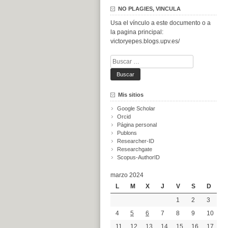
NO PLAGIES, VINCULA
Usa el vínculo a este documento o a
la pagina principal:
victoryepes.blogs.upv.es/
Buscar:
Mis sitios
Google Scholar
Orcid
Página personal
Publons
Researcher-ID
Researchgate
Scopus-AuthorID
marzo 2024
L
M
X
J
V
S
D
1
2
3
4
5
6
7
8
9
10
11
12
13
14
15
16
17