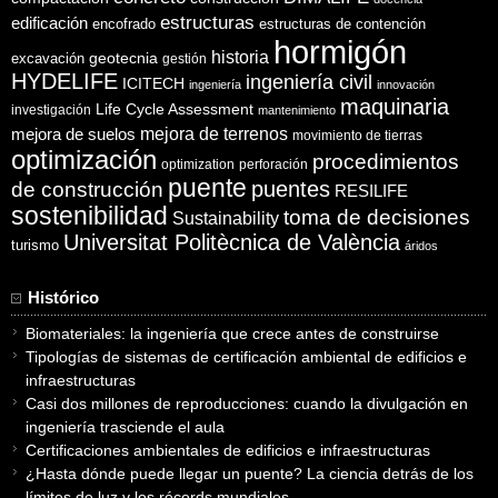
estructuras
edificación
encofrado
estructuras de contención
hormigón
historia
excavación
geotecnia
gestión
HYDELIFE
ingeniería civil
ICITECH
ingeniería
innovación
maquinaria
Life Cycle Assessment
investigación
mantenimiento
mejora de suelos
mejora de terrenos
movimiento de tierras
optimización
procedimientos
optimization
perforación
puente
puentes
de construcción
RESILIFE
sostenibilidad
toma de decisiones
Sustainability
Universitat Politècnica de València
turismo
áridos
Histórico
Biomateriales: la ingeniería que crece antes de construirse
Tipologías de sistemas de certificación ambiental de edificios e
infraestructuras
Casi dos millones de reproducciones: cuando la divulgación en
ingeniería trasciende el aula
Certificaciones ambientales de edificios e infraestructuras
¿Hasta dónde puede llegar un puente? La ciencia detrás de los
límites de luz y los récords mundiales