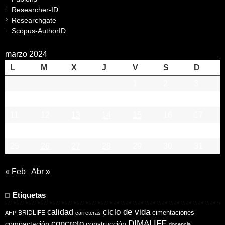
Researcher-ID
Researchgate
Scopus-AuthorID
marzo 2024
L
M
X
J
V
S
D
1
2
3
4
5
6
7
8
9
10
11
12
13
14
15
16
17
18
19
20
21
22
23
24
25
26
27
28
29
30
31
« Feb
Abr »
Etiquetas
ciclo de vida
calidad
cimentaciones
BRIDLIFE
AHP
carreteras
concreto
DIMALIFE
compactación
construcción
docencia