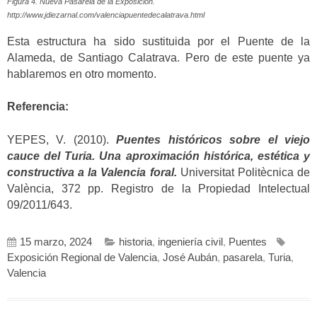
Figura 4. Nueva Pasarela de la Exposición.
http://www.jdiezarnal.com/valenciapuentedecalatrava.html
Esta estructura ha sido sustituida por el Puente de la
Alameda, de Santiago Calatrava. Pero de este puente ya
hablaremos en otro momento.
Referencia:
YEPES, V. (2010).
Puentes históricos sobre el viejo
cauce del Turia. Una aproximación histórica, estética y
constructiva a la Valencia foral.
Universitat Politècnica de
València, 372 pp. Registro de la Propiedad Intelectual
09/2011/643.
15 marzo, 2024
historia
,
ingeniería civil
,
Puentes
Exposición Regional de Valencia
,
José Aubán
,
pasarela
,
Turia
,
Valencia