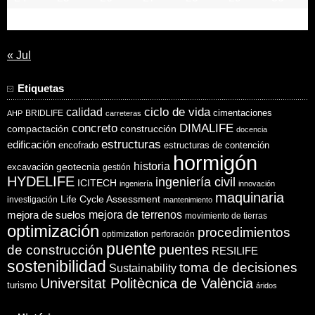
31
« Jul
Etiquetas
ciclo de vida
calidad
cimentaciones
BRIDLIFE
AHP
carreteras
concreto
DIMALIFE
compactación
construcción
docencia
estructuras
edificación
encofrado
estructuras de contención
hormigón
historia
excavación
geotecnia
gestión
HYDELIFE
ingeniería civil
ICITECH
ingeniería
innovación
maquinaria
Life Cycle Assessment
investigación
mantenimiento
mejora de suelos
mejora de terrenos
movimiento de tierras
optimización
procedimientos
optimization
perforación
puente
puentes
de construcción
RESILIFE
sostenibilidad
toma de decisiones
Sustainability
Universitat Politècnica de València
turismo
áridos