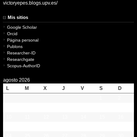
victoryepes.blogs.upv.es/
Mis sitios
Google Scholar
Orcid
Página personal
Publons
Researcher-ID
Researchgate
Scopus-AuthorID
agosto 2026
L
M
X
J
V
S
D
1
2
3
4
5
6
7
8
9
10
11
12
13
14
15
16
17
18
19
20
21
22
23
24
25
26
27
28
29
30