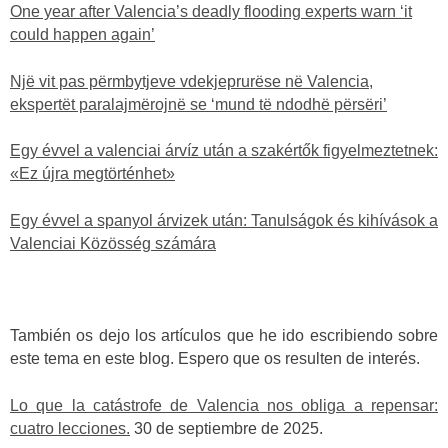
One year after Valencia’s deadly flooding experts warn ‘it
could happen again’
Një vit pas përmbytjeve vdekjeprurëse në Valencia,
ekspertët paralajmërojnë se ‘mund të ndodhë përsëri’
Egy évvel a valenciai árvíz után a szakértők figyelmeztetnek:
«Ez újra megtörténhet»
Egy évvel a spanyol árvizek után: Tanulságok és kihívások a
Valenciai Közösség számára
También os dejo los artículos que he ido escribiendo sobre
este tema en este blog. Espero que os resulten de interés.
Lo que la catástrofe de Valencia nos obliga a repensar:
cuatro lecciones.
30 de septiembre de 2025.