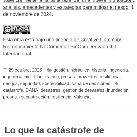
Valencia frente a la amenaza de una nueva inundación:
análisis, antecedentes y estrategias para mitigar el riesgo
. 1
de noviembre de 2024.
Esta obra está bajo una
licencia de Creative Commons
Reconocimiento-NoComercial-SinObraDerivada 4.0
Internacional
.
29 octubre, 2025
gestión
,
hidráulica
,
historia
,
ingeniería
,
ingeniería civil
,
Planificación
,
presas
,
proyectos
,
resiliencia
,
riesgos
,
seguridad
,
sostenibilidad
,
toma de decisiones
catástrofe
,
DANA
,
desastres
,
gestión de desastres
,
inundación
,
presas
,
reconstrucción
,
resiliencia
,
Valencia
Lo que la catástrofe de