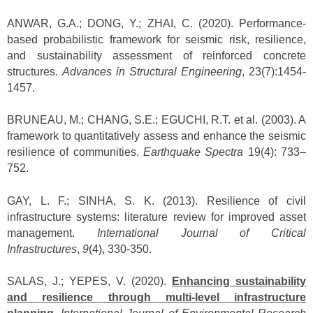
ANWAR, G.A.; DONG, Y.; ZHAI, C. (2020). Performance-
based probabilistic framework for seismic risk, resilience,
and sustainability assessment of reinforced concrete
structures.
Advances in Structural Engineering
, 23(7):1454-
1457.
BRUNEAU, M.; CHANG, S.E.; EGUCHI, R.T. et al. (2003). A
framework to quantitatively assess and enhance the seismic
resilience of communities.
Earthquake Spectra
19(4): 733–
752.
GAY, L. F.; SINHA, S. K. (2013). Resilience of civil
infrastructure systems: literature review for improved asset
management.
International Journal of Critical
Infrastructures
,
9
(4), 330-350.
SALAS, J.; YEPES, V. (2020).
Enhancing sustainability
and resilience through multi-level infrastructure