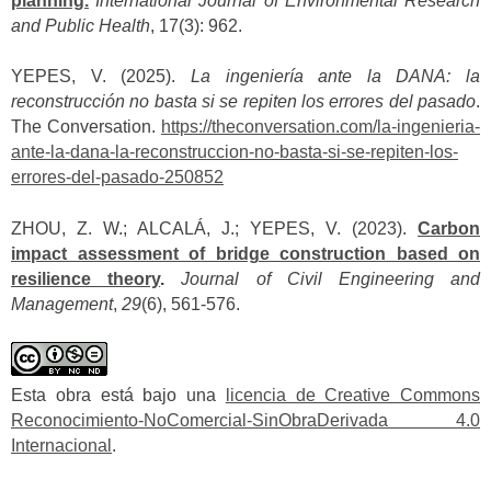
planning.
International Journal of Environmental Research
and Public Health
, 17(3): 962.
YEPES, V. (2025).
La ingeniería ante la DANA: la
reconstrucción no basta si se repiten los errores del pasado
.
The Conversation.
https://theconversation.com/la-ingenieria-
ante-la-dana-la-reconstruccion-no-basta-si-se-repiten-los-
errores-del-pasado-250852
ZHOU, Z. W.; ALCALÁ, J.; YEPES, V. (2023).
Carbon
impact assessment of bridge construction based on
resilience theory
.
Journal of Civil Engineering and
Management
,
29
(6), 561-576.
Esta obra está bajo una
licencia de Creative Commons
Reconocimiento-NoComercial-SinObraDerivada 4.0
Internacional
.