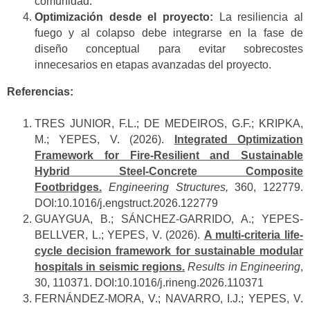
comunidad.
Optimización desde el proyecto:
La resiliencia al
fuego y al colapso debe integrarse en la fase de
diseño conceptual para evitar sobrecostes
innecesarios en etapas avanzadas del proyecto.
Referencias:
TRES JUNIOR, F.L.; DE MEDEIROS, G.F.; KRIPKA,
M.; YEPES, V. (2026).
Integrated Optimization
Framework for Fire-Resilient and Sustainable
Hybrid Steel-Concrete Composite
Footbridges.
Engineering Structures,
360, 122779.
DOI:10.1016/j.engstruct.2026.122779
GUAYGUA, B.; SÁNCHEZ-GARRIDO, A.; YEPES-
BELLVER, L.; YEPES, V. (2026).
A multi-criteria life-
cycle decision framework for sustainable modular
hospitals in seismic regions.
Results in Engineering
,
30, 110371. DOI:10.1016/j.rineng.2026.110371
FERNÁNDEZ-MORA, V.; NAVARRO, I.J.; YEPES, V.