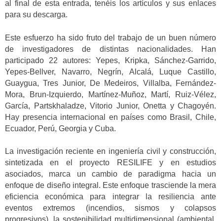
al final de esta entrada, tenéis los artículos y sus enlaces
para su descarga.
Este esfuerzo ha sido fruto del trabajo de un buen número
de investigadores de distintas nacionalidades. Han
participado 22 autores: Yepes, Kripka, Sánchez-Garrido,
Yepes-Bellver, Navarro, Negrín, Alcalá, Luque Castillo,
Guaygua, Tres Junior, De Medeiros
,
Villalba
,
Fernández-
Mora
,
Brun-Izquierdo
,
Martínez-Muñoz
,
Martí
,
Ruiz-Vélez
,
García
,
Partskhaladze
,
Vitorio Junior
,
Onetta
y
Chagoyén.
Hay presencia internacional en países como Brasil, Chile,
Ecuador, Perú, Georgia y Cuba.
La investigación reciente en ingeniería civil y construcción,
sintetizada en el proyecto RESILIFE y en estudios
asociados, marca un cambio de paradigma hacia un
enfoque de diseño integral. Este enfoque trasciende la mera
eficiencia económica para integrar la resiliencia ante
eventos extremos (incendios, sismos y colapsos
progresivos), la sostenibilidad multidimensional (ambiental,