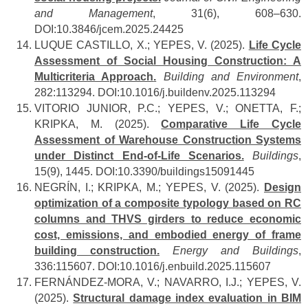
and Management
, 31(6), 608–630.
DOI:10.3846/jcem.2025.24425
LUQUE CASTILLO, X.; YEPES, V. (2025).
Life Cycle
Assessment of Social Housing Construction: A
Multicriteria Approach
.
Building and Environment
,
282:113294. DOI:10.1016/j.buildenv.2025.113294
VITORIO JUNIOR, P.C.; YEPES, V.; ONETTA, F.;
KRIPKA, M. (2025).
Comparative Life Cycle
Assessment of Warehouse Construction Systems
under Distinct End-of-Life Scenarios.
Buildings
,
15(9), 1445. DOI:10.3390/buildings15091445
NEGRÍN, I.; KRIPKA, M.; YEPES, V. (2025).
Design
optimization of a composite typology based on RC
columns and THVS girders to reduce economic
cost, emissions, and embodied energy of frame
building construction.
Energy and Buildings
,
336:115607. DOI:10.1016/j.enbuild.2025.115607
FERNÁNDEZ-MORA, V.; NAVARRO, I.J.; YEPES, V.
(2025).
Structural damage index evaluation in BIM