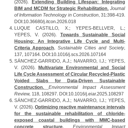
(2026).
Extending Building Lifespan: Integrating
BIM and MCDM for Strategic Rehabilitation.
Journal
of Information Technology in Construction
, 31:398-419.
DOI:10.36680/j.itcon.2026.018
LUQUE CASTILLO, X.; YEPES-BELLVER, L.;
YEPES, V. (2026).
Towards Sustainable Social
Housing: An Integrative Life Cycle and Multi-
Criteria Approach
.
Sustainable Cities and Society
,
137, 107164. DOI:10.1016/j.scs.2026.107164
SÁNCHEZ-GARRIDO, A.J.; NAVARRO, I.J.; YEPES,
V. (2026).
Multivariate Environmental and Social
Life Cycle Assessment of Circular Recycled-Plastic
Voided Slabs for Data-Driven Sustainable
Construction.
Environmental Impact Assessment
Review,
118, 108297. DOI:10.1016/j.eiar.2025.108297
SÁNCHEZ-GARRIDO, A.J.; NAVARRO, I.J.; YEPES,
V. (2026).
Optimizing reactive maintenance intervals
for the sustainable rehabilitation of chloride-
exposed coastal buildings with MMC-based
concrete structure.
Environmental Impact