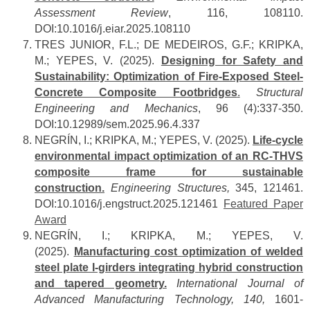
Assessment Review
, 116, 108110.
DOI:10.1016/j.eiar.2025.108110
TRES JUNIOR, F.L.; DE MEDEIROS, G.F.; KRIPKA,
M.; YEPES, V. (2025).
Designing for Safety and
Sustainability: Optimization of Fire-Exposed Steel-
Concrete Composite Footbridges
.
Structural
Engineering and Mechanics
, 96 (4):337-350.
DOI:10.12989/sem.2025.96.4.337
NEGRÍN, I.; KRIPKA, M.; YEPES, V. (2025).
Life-cycle
environmental impact optimization of an RC-THVS
composite frame for sustainable
construction.
Engineering Structures,
345, 121461.
DOI:10.1016/j.engstruct.2025.121461
Featured Paper
Award
NEGRÍN, I.; KRIPKA, M.; YEPES, V.
(2025).
Manufacturing cost optimization of welded
steel plate I-girders integrating hybrid construction
and tapered geometry.
International Journal of
Advanced Manufacturing Technology, 140,
1601-