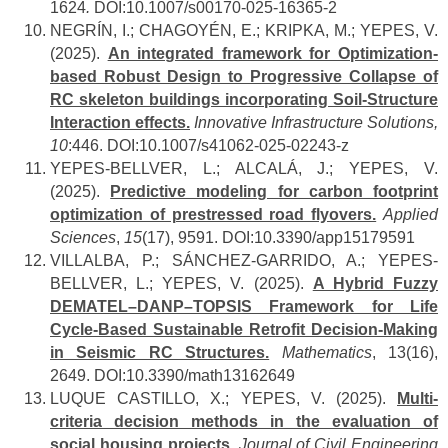
1624
.
DOI:10.1007/s00170-025-16365-2
NEGRÍN, I.; CHAGOYÉN, E.;
KRIPKA, M.; YEPES, V.
(2025).
An integrated framework for Optimization-
based Robust Design to Progressive Collapse of
RC skeleton buildings incorporating Soil-Structure
Interaction effects.
Innovative Infrastructure Solutions,
10
:446. DOI:10.1007/s41062-025-02243-z
YEPES-BELLVER, L.; ALCALÁ, J.; YEPES, V.
(2025).
Predictive modeling for carbon footprint
optimization of prestressed road flyovers.
Applied
Sciences
,
15
(17), 9591. DOI:10.3390/app15179591
VILLALBA, P.; SÁNCHEZ-GARRIDO, A.; YEPES-
BELLVER, L.; YEPES, V. (2025).
A Hybrid Fuzzy
DEMATEL–DANP–TOPSIS Framework for Life
Cycle-Based Sustainable Retrofit Decision-Making
in Seismic RC Structures.
Mathematics
, 13(16),
2649. DOI:10.3390/math13162649
LUQUE CASTILLO, X.; YEPES, V. (2025).
Multi-
criteria decision methods in the evaluation of
social housing projects.
Journal of Civil Engineering