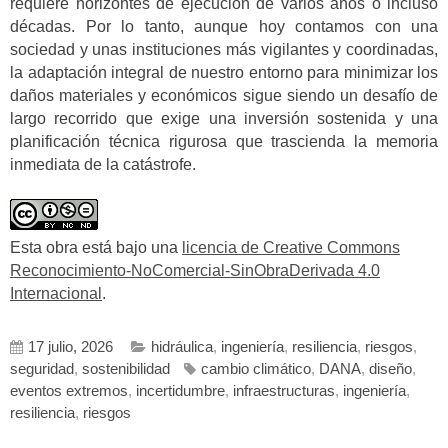
requiere horizontes de ejecución de varios años o incluso
décadas. Por lo tanto, aunque hoy contamos con una
sociedad y unas instituciones más vigilantes y coordinadas,
la adaptación integral de nuestro entorno para minimizar los
daños materiales y económicos sigue siendo un desafío de
largo recorrido que exige una inversión sostenida y una
planificación técnica rigurosa que trascienda la memoria
inmediata de la catástrofe.
Esta obra está bajo una
licencia de Creative Commons
Reconocimiento-NoComercial-SinObraDerivada 4.0
Internacional
.
17 julio, 2026
hidráulica
,
ingeniería
,
resiliencia
,
riesgos
,
seguridad
,
sostenibilidad
cambio climático
,
DANA
,
diseño
,
eventos extremos
,
incertidumbre
,
infraestructuras
,
ingeniería
,
resiliencia
,
riesgos