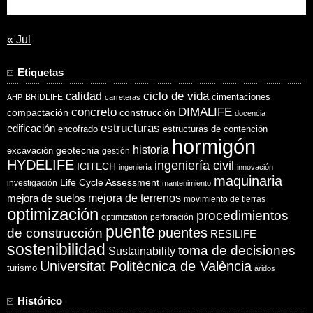
31
« Jul
Etiquetas
ciclo de vida
calidad
cimentaciones
BRIDLIFE
AHP
carreteras
concreto
DIMALIFE
compactación
construcción
docencia
estructuras
edificación
encofrado
estructuras de contención
hormigón
historia
excavación
geotecnia
gestión
HYDELIFE
ingeniería civil
ICITECH
ingeniería
innovación
maquinaria
Life Cycle Assessment
investigación
mantenimiento
mejora de suelos
mejora de terrenos
movimiento de tierras
optimización
procedimientos
optimization
perforación
puente
puentes
de construcción
RESILIFE
sostenibilidad
toma de decisiones
Sustainability
Universitat Politècnica de València
turismo
áridos
Histórico