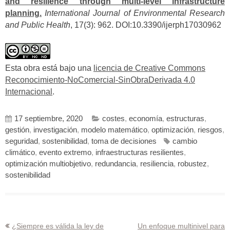
and resilience through multi-level infrastructure
planning.
International Journal of Environmental Research
and Public Health
, 17(3): 962. DOI:10.3390/ijerph17030962
Esta obra está bajo una
licencia de Creative Commons
Reconocimiento-NoComercial-SinObraDerivada 4.0
Internacional
.
17 septiembre, 2020
costes
,
economía
,
estructuras
,
gestión
,
investigación
,
modelo matemático
,
optimización
,
riesgos
,
seguridad
,
sostenibilidad
,
toma de decisiones
cambio
climático
,
evento extremo
,
infraestructuras resilientes
,
optimización multiobjetivo
,
redundancia
,
resiliencia
,
robustez
,
sostenibilidad
Navegación
¿Siempre es válida la ley de
Un enfoque multinivel para