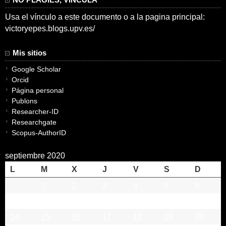
NO PLAGIES, VINCULA
Usa el vínculo a este documento o a la pagina principal:
victoryepes.blogs.upv.es/
Mis sitios
Google Scholar
Orcid
Página personal
Publons
Researcher-ID
Researchgate
Scopus-AuthorID
septiembre 2020
L
M
X
J
V
S
D
1
2
3
4
5
6
7
8
9
10
11
12
13
14
15
16
17
18
19
20