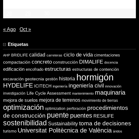
21
22
23
24
25
26
27
28
29
30
« Ago
Oct »
Etiquetas
ciclo de vida
calidad
cimentaciones
BRIDLIFE
AHP
carreteras
concreto
DIMALIFE
compactación
construcción
docencia
estructuras
edificación
encofrado
estructuras de contención
hormigón
historia
excavación
geotecnia
gestión
HYDELIFE
ingeniería civil
ICITECH
ingeniería
innovación
maquinaria
Life Cycle Assessment
investigación
mantenimiento
mejora de suelos
mejora de terrenos
movimiento de tierras
optimización
procedimientos
optimization
perforación
puente
puentes
de construcción
RESILIFE
sostenibilidad
toma de decisiones
Sustainability
Universitat Politècnica de València
turismo
áridos