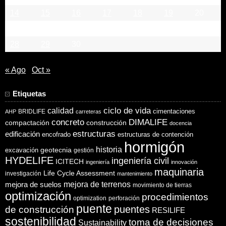
14
15
16
17
18
19
20
21
22
23
24
25
26
27
28
29
30
« Ago
Oct »
Etiquetas
ciclo de vida
calidad
cimentaciones
BRIDLIFE
AHP
carreteras
concreto
DIMALIFE
compactación
construcción
docencia
estructuras
edificación
encofrado
estructuras de contención
hormigón
historia
excavación
geotecnia
gestión
HYDELIFE
ingeniería civil
ICITECH
ingeniería
innovación
maquinaria
Life Cycle Assessment
investigación
mantenimiento
mejora de suelos
mejora de terrenos
movimiento de tierras
optimización
procedimientos
optimization
perforación
puente
puentes
de construcción
RESILIFE
sostenibilidad
toma de decisiones
Sustainability