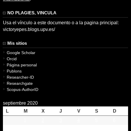
NO PLAGIES, VINCULA
Usa el vínculo a este documento o a la pagina principal:
victoryepes.blogs.upv.es/
Mis sitios
Google Scholar
Orcid
Página personal
Publons
Researcher-ID
Researchgate
Scopus-AuthorID
septiembre 2020
L
M
X
J
V
S
D
1
2
3
4
5
6
7
8
9
10
11
12
13