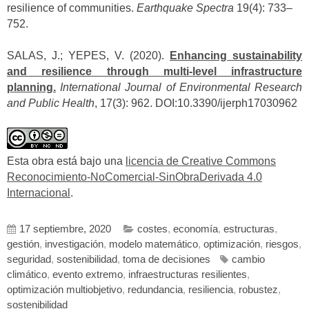
resilience of communities.
Earthquake Spectra
19(4): 733–
752.
SALAS, J.; YEPES, V. (2020).
Enhancing sustainability
and resilience through multi-level infrastructure
planning.
International Journal of Environmental Research
and Public Health
, 17(3): 962. DOI:10.3390/ijerph17030962
Esta obra está bajo una
licencia de Creative Commons
Reconocimiento-NoComercial-SinObraDerivada 4.0
Internacional
.
17 septiembre, 2020
costes
,
economía
,
estructuras
,
gestión
,
investigación
,
modelo matemático
,
optimización
,
riesgos
,
seguridad
,
sostenibilidad
,
toma de decisiones
cambio
climático
,
evento extremo
,
infraestructuras resilientes
,
optimización multiobjetivo
,
redundancia
,
resiliencia
,
robustez
,
sostenibilidad