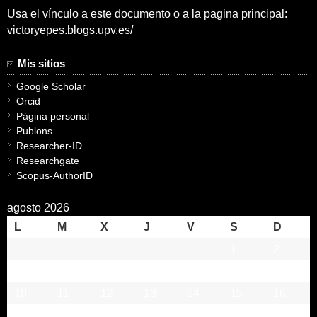
Usa el vínculo a este documento o a la pagina principal:
victoryepes.blogs.upv.es/
Mis sitios
Google Scholar
Orcid
Página personal
Publons
Researcher-ID
Researchgate
Scopus-AuthorID
agosto 2026
L
M
X
J
V
S
D
1
2
3
4
5
6
7
8
9
10
11
12
13
14
15
16
17
18
19
20
21
22
23