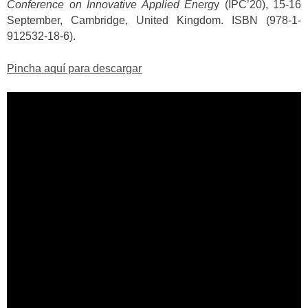
Conference on Innovative Applied Energ
y (IPC’20), 15-16
September, Cambridge, United Kingdom. ISBN (978-1-
912532-18-6).
Pincha aquí para descargar