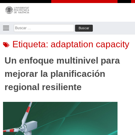
Saltar
al
contenido
Buscar:
Etiqueta:
adaptation capacity
Un enfoque multinivel para
mejorar la planificación
regional resiliente