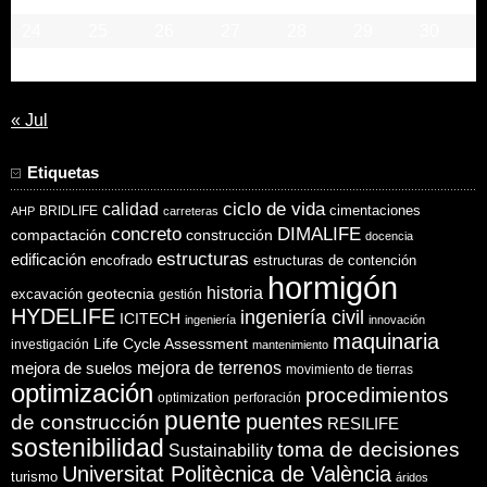
24
25
26
27
28
29
30
31
« Jul
Etiquetas
ciclo de vida
calidad
cimentaciones
BRIDLIFE
AHP
carreteras
concreto
DIMALIFE
compactación
construcción
docencia
estructuras
edificación
encofrado
estructuras de contención
hormigón
historia
excavación
geotecnia
gestión
HYDELIFE
ingeniería civil
ICITECH
ingeniería
innovación
maquinaria
Life Cycle Assessment
investigación
mantenimiento
mejora de suelos
mejora de terrenos
movimiento de tierras
optimización
procedimientos
optimization
perforación
puente
puentes
de construcción
RESILIFE
sostenibilidad
toma de decisiones
Sustainability
Universitat Politècnica de València
turismo
áridos