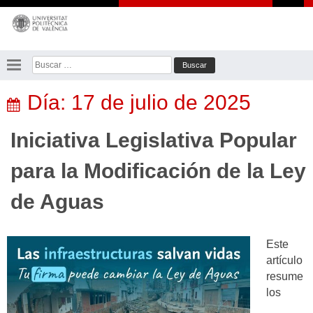
Saltar
al
contenido
Buscar:
Día:
17 de julio de 2025
Iniciativa Legislativa Popular
para la Modificación de la Ley
de Aguas
Este
artículo
resume
los