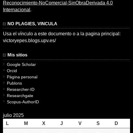
Reconocimiento-NoComercial-SinObraDerivada 4.0
Internacional
.
NO PLAGIES, VINCULA
Usa el vínculo a este documento o a la pagina principal:
victoryepes.blogs.upv.es/
Mis sitios
Google Scholar
Orcid
Página personal
Publons
Researcher-ID
Researchgate
Scopus-AuthorID
julio 2025
L
M
X
J
V
S
D
1
2
3
4
5
6