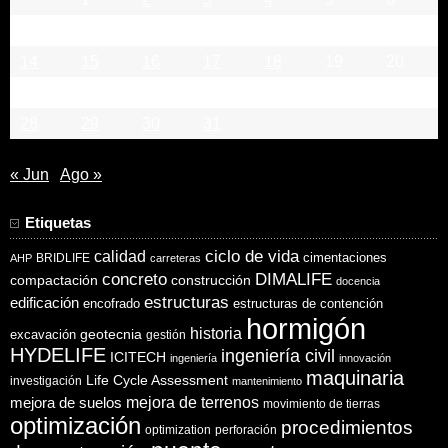
7
8
9
10
11
12
13
14
15
16
17
18
19
20
21
22
23
24
25
26
27
28
29
30
31
« Jun
Ago »
Etiquetas
ciclo de vida
calidad
cimentaciones
BRIDLIFE
AHP
carreteras
concreto
DIMALIFE
compactación
construcción
docencia
estructuras
edificación
encofrado
estructuras de contención
hormigón
historia
excavación
geotecnia
gestión
HYDELIFE
ingeniería civil
ICITECH
ingeniería
innovación
maquinaria
Life Cycle Assessment
investigación
mantenimiento
mejora de suelos
mejora de terrenos
movimiento de tierras
optimización
procedimientos
optimization
perforación