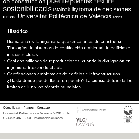
puente
puentes
de construcción
RESILIFE
sostenibilidad
toma de decisiones
Sustainability
Universitat Politècnica de València
turismo
áridos
Histórico
Biomateriales: la ingeniería que crece antes de construirse
Tipologías de sistemas de certificación ambiental de edificios e
infraestructuras
Casi dos millones de reproducciones: cuando la divulgación en
ingeniería trasciende el aula
Certificaciones ambientales de edificios e infraestructuras
¿Hasta dónde puede llegar un puente? La ciencia detrás de los
límites de luz y los récords mundiales
Cómo llegar
Planos
Contacto
Universitat Politècnica de València © 2026 · Tel.
(+34) 96 387 90 00 ·
informacion@upv.es