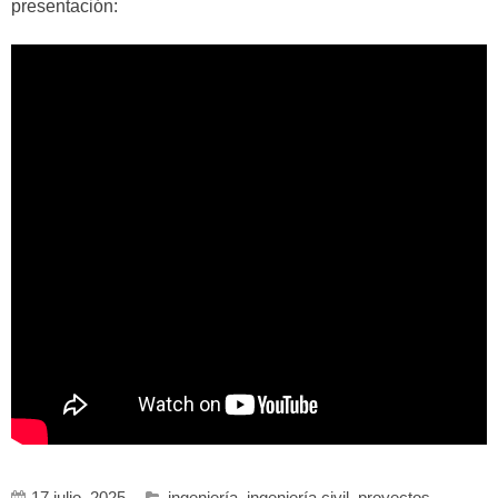
presentación:
17 julio, 2025
ingeniería
,
ingeniería civil
,
proyectos
,