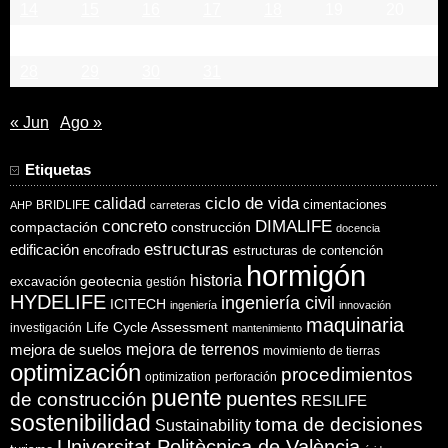
14
15
16
17
18
19
20
21
22
23
24
25
26
27
28
29
30
31
« Jun
Ago »
Etiquetas
ciclo de vida
calidad
cimentaciones
BRIDLIFE
AHP
carreteras
concreto
DIMALIFE
compactación
construcción
docencia
estructuras
edificación
encofrado
estructuras de contención
hormigón
historia
excavación
geotecnia
gestión
HYDELIFE
ingeniería civil
ICITECH
ingeniería
innovación
maquinaria
Life Cycle Assessment
investigación
mantenimiento
mejora de suelos
mejora de terrenos
movimiento de tierras
optimización
procedimientos
optimization
perforación
puente
puentes
de construcción
RESILIFE
sostenibilidad
toma de decisiones
Sustainability
Universitat Politècnica de València