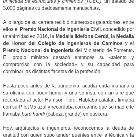
unificada de estructuras y cimientos (TUEC)
, un tratado de
3.000 páginas cuidadosamente manuscritas.
A lo largo de su carrera recibió numerosos galardones, entre
ellos el
Premio Nacional de Ingeniería Civil
, concedido por
unanimidad en 2016, la
Medalla Ildefons Cerdá
, la
Medalla
de Honor del Colegio de Ingenieros de Caminos
y el
Premio Nacional de Ingeniería
del Ministerio de Fomento.
El propio ministro destacó entonces su «talento y
compromiso con la sociedad» y su capacidad para
combinar las distintas facetas de la profesión.
Hasta poco antes de la pandemia, acudía cada mañana a
su oficina con buen humor y una sonrisa, con un aire que
recordaba al actor Harrison Ford. Hablaba catalán, firmaba
con su Pilot V5 azul y recordaba con cariño que su madre le
llamaba
buru handi
(cabeza grande) en euskera.
Hoy, arquitectos e ingenieros, reconocemos la deuda de
gratitud con quien supo tender puentes entre la técnica y la