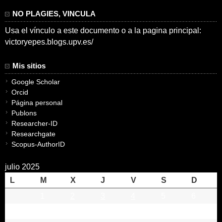
NO PLAGIES, VINCULA
Usa el vínculo a este documento o a la pagina principal:
victoryepes.blogs.upv.es/
Mis sitios
Google Scholar
Orcid
Página personal
Publons
Researcher-ID
Researchgate
Scopus-AuthorID
julio 2025
L
M
X
J
V
S
D
1
2
3
4
5
6
7
8
9
10
11
12
13