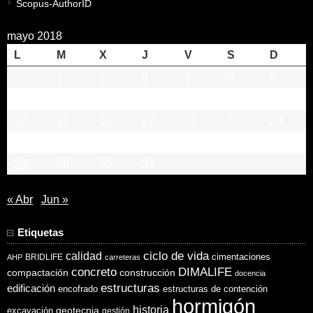
Scopus-AuthorID
mayo 2018
L
M
X
J
V
S
D
1
2
3
4
5
6
7
8
9
10
11
12
13
14
15
16
17
18
19
20
21
22
23
24
25
26
27
28
29
30
31
« Abr
Jun »
Etiquetas
ciclo de vida
calidad
cimentaciones
BRIDLIFE
AHP
carreteras
concreto
DIMALIFE
compactación
construcción
docencia
estructuras
edificación
encofrado
estructuras de contención
hormigón
historia
excavación
geotecnia
gestión