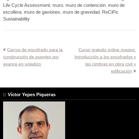
Life Cycle Assessment
,
muro
,
muro de contención
,
muro de
escollera
,
muro de gaviones
,
muro de gravedad
,
ReCiPe
,
Sustainability
Navegación
Carros de encofrado para la
Curso gratuito online masivo:
construcción de puentes por
Introducción a los encofrados y
de
avance en voladizo
las cimbras en obra civil y
entradas
edificación
Víctor Yepes Piqueras