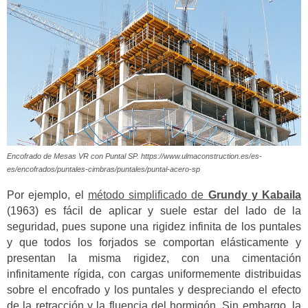
Encofrado de Mesas VR con Puntal SP. https://www.ulmaconstruction.es/es-
es/encofrados/puntales-cimbras/puntales/puntal-acero-sp
Por ejemplo, el
método simplificado de
Grundy y Kabaila
(1963) es fácil de aplicar y suele estar del lado de la
seguridad, pues supone una rigidez infinita de los puntales
y que todos los forjados se comportan elásticamente y
presentan la misma rigidez, con una cimentación
infinitamente rígida, con cargas uniformemente distribuidas
sobre el encofrado y los puntales y despreciando el efecto
de la retracción y la fluencia del hormigón. Sin embargo, la