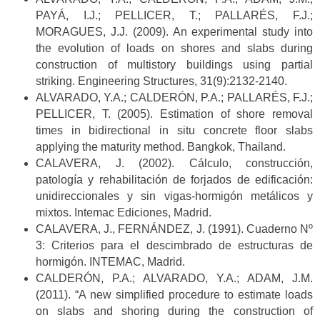
PAYÁ, I.J.; PELLICER, T.; PALLARÉS, F.J.;
MORAGUES, J.J. (2009). An experimental study into
the evolution of loads on shores and slabs during
construction of multistory buildings using partial
striking. Engineering Structures, 31(9):2132-2140.
ALVARADO, Y.A.; CALDERÓN, P.A.; PALLARÉS, F.J.;
PELLICER, T. (2005). Estimation of shore removal
times in bidirectional in situ concrete floor slabs
applying the maturity method. Bangkok, Thailand.
CALAVERA, J. (2002). Cálculo, construcción,
patología y rehabilitación de forjados de edificación:
unidireccionales y sin vigas-hormigón metálicos y
mixtos. Intemac Ediciones, Madrid.
CALAVERA, J., FERNÁNDEZ, J. (1991). Cuaderno Nº
3: Criterios para el descimbrado de estructuras de
hormigón. INTEMAC, Madrid.
CALDERÓN, P.A.; ALVARADO, Y.A.; ADAM, J.M.
(2011). “A new simplified procedure to estimate loads
on slabs and shoring during the construction of