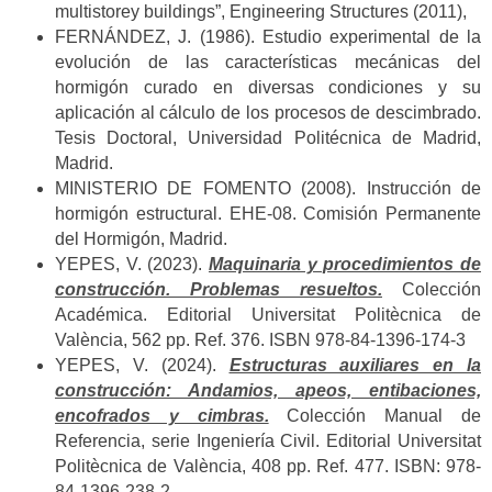
multistorey buildings”, Engineering Structures (2011),
FERNÁNDEZ, J. (1986). Estudio experimental de la
evolución de las características mecánicas del
hormigón curado en diversas condiciones y su
aplicación al cálculo de los procesos de descimbrado.
Tesis Doctoral, Universidad Politécnica de Madrid,
Madrid.
MINISTERIO DE FOMENTO (2008). Instrucción de
hormigón estructural. EHE-08. Comisión Permanente
del Hormigón, Madrid.
YEPES, V. (2023).
Maquinaria y procedimientos de
construcción. Problemas resueltos.
Colección
Académica. Editorial Universitat Politècnica de
València, 562 pp. Ref. 376. ISBN 978-84-1396-174-3
YEPES, V. (2024).
Estructuras auxiliares en la
construcción: Andamios, apeos, entibaciones,
encofrados y cimbras.
Colección Manual de
Referencia, serie Ingeniería Civil. Editorial Universitat
Politècnica de València, 408 pp. Ref. 477. ISBN: 978-
84-1396-238-2