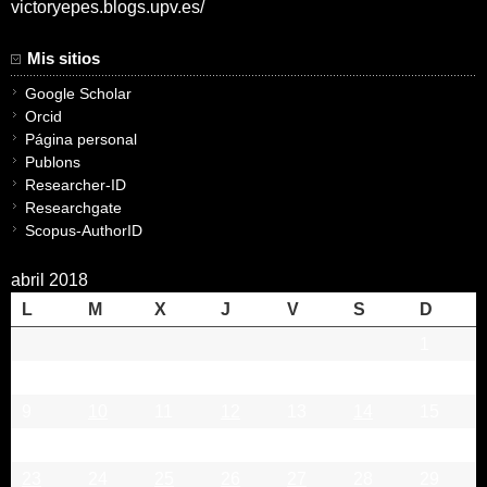
victoryepes.blogs.upv.es/
Mis sitios
Google Scholar
Orcid
Página personal
Publons
Researcher-ID
Researchgate
Scopus-AuthorID
abril 2018
L
M
X
J
V
S
D
1
2
3
4
5
6
7
8
9
10
11
12
13
14
15
16
17
18
19
20
21
22
23
24
25
26
27
28
29