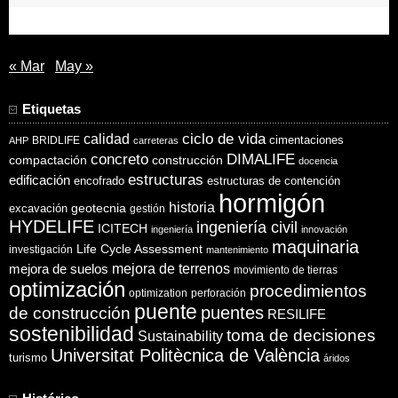
30
« Mar
May »
Etiquetas
ciclo de vida
calidad
cimentaciones
BRIDLIFE
AHP
carreteras
concreto
DIMALIFE
compactación
construcción
docencia
estructuras
edificación
encofrado
estructuras de contención
hormigón
historia
excavación
geotecnia
gestión
HYDELIFE
ingeniería civil
ICITECH
ingeniería
innovación
maquinaria
Life Cycle Assessment
investigación
mantenimiento
mejora de suelos
mejora de terrenos
movimiento de tierras
optimización
procedimientos
optimization
perforación
puente
puentes
de construcción
RESILIFE
sostenibilidad
toma de decisiones
Sustainability
Universitat Politècnica de València
turismo
áridos