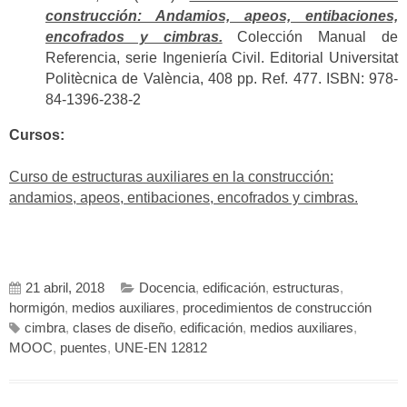
construcción: Andamios, apeos, entibaciones,
encofrados y cimbras.
Colección Manual de
Referencia, serie Ingeniería Civil. Editorial Universitat
Politècnica de València, 408 pp. Ref. 477. ISBN: 978-
84-1396-238-2
Cursos:
Curso de estructuras auxiliares en la construcción:
andamios, apeos, entibaciones, encofrados y cimbras.
21 abril, 2018
Docencia
,
edificación
,
estructuras
,
hormigón
,
medios auxiliares
,
procedimientos de construcción
cimbra
,
clases de diseño
,
edificación
,
medios auxiliares
,
MOOC
,
puentes
,
UNE-EN 12812