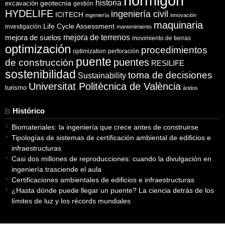
hormigón
historia
excavación
geotecnia
gestión
HYDELIFE
ingeniería civil
ICITECH
ingeniería
innovación
maquinaria
Life Cycle Assessment
investigación
mantenimiento
mejora de suelos
mejora de terrenos
movimiento de tierras
optimización
procedimientos
optimization
perforación
puente
puentes
de construcción
RESILIFE
sostenibilidad
toma de decisiones
Sustainability
Universitat Politècnica de València
turismo
áridos
Histórico
Biomateriales: la ingeniería que crece antes de construirse
Tipologías de sistemas de certificación ambiental de edificios e
infraestructuras
Casi dos millones de reproducciones: cuando la divulgación en
ingeniería trasciende el aula
Certificaciones ambientales de edificios e infraestructuras
¿Hasta dónde puede llegar un puente? La ciencia detrás de los
límites de luz y los récords mundiales