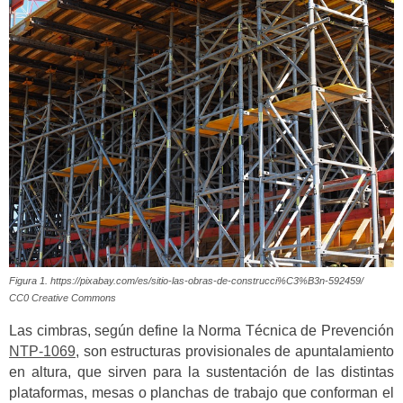
Figura 1. https://pixabay.com/es/sitio-las-obras-de-construcci%C3%B3n-592459/
CC0 Creative Commons
Las cimbras, según define la Norma Técnica de Prevención
NTP-1069
, son estructuras provisionales de apuntalamiento
en altura, que sirven para la sustentación de las distintas
plataformas, mesas o planchas de trabajo que conforman el