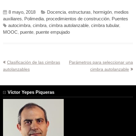
8 mayo, 2018
Docencia
,
estructuras
,
hormigón
,
medios
auxiliares
,
Polimedia
,
procedimientos de construcción
,
Puentes
autocimbra
,
cimbra
,
cimbra autolanzable
,
cimbra tubular
,
MOOC
,
puente
,
puente empujado
Navegación
Clasificación de las cimbras
Parámetros para seleccionar una
autolanzables
cimbra autolanzable
de
entradas
Víctor Yepes Piqueras