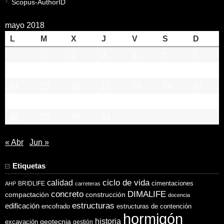
Scopus-AuthorID
mayo 2018
L
M
X
J
V
S
D
1
2
3
4
5
6
7
8
9
10
11
12
13
14
15
16
17
18
19
20
21
22
23
24
25
26
27
28
29
30
31
« Abr
Jun »
Etiquetas
ciclo de vida
calidad
cimentaciones
BRIDLIFE
AHP
carreteras
concreto
DIMALIFE
compactación
construcción
docencia
estructuras
edificación
encofrado
estructuras de contención
hormigón
historia
excavación
geotecnia
gestión