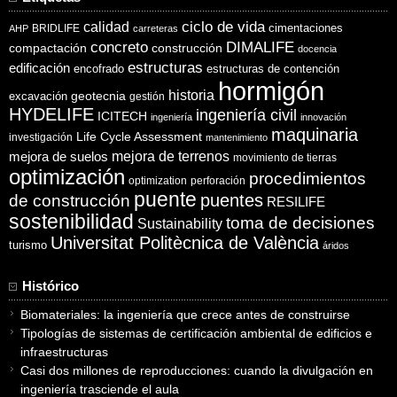
ciclo de vida
calidad
cimentaciones
BRIDLIFE
AHP
carreteras
concreto
DIMALIFE
compactación
construcción
docencia
estructuras
edificación
encofrado
estructuras de contención
hormigón
historia
excavación
geotecnia
gestión
HYDELIFE
ingeniería civil
ICITECH
ingeniería
innovación
maquinaria
Life Cycle Assessment
investigación
mantenimiento
mejora de suelos
mejora de terrenos
movimiento de tierras
optimización
procedimientos
optimization
perforación
puente
puentes
de construcción
RESILIFE
sostenibilidad
toma de decisiones
Sustainability
Universitat Politècnica de València
turismo
áridos
Histórico
Biomateriales: la ingeniería que crece antes de construirse
Tipologías de sistemas de certificación ambiental de edificios e
infraestructuras
Casi dos millones de reproducciones: cuando la divulgación en
ingeniería trasciende el aula